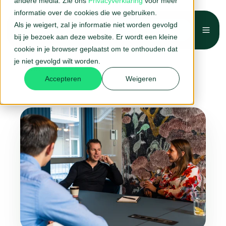
andere media. Zie ons
Privacyverklaring
voor meer
informatie over de cookies die we gebruiken.
Als je weigert, zal je informatie niet worden gevolgd
Belafspraak →
bij je bezoek aan deze website. Er wordt een kleine
Home
Wij zijn mettom
Het team
cookie in je browser geplaatst om te onthouden dat
je niet gevolgd wilt worden.
Rob Toonders
Accepteren
Weigeren