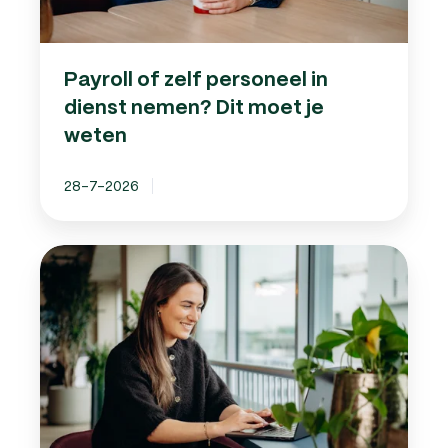
moet
je
weten
Payroll of zelf personeel in
dienst nemen? Dit moet je
weten
28-7-2026
Pseudo-
eindheffing
op
auto’s:
wat
betekent
dit
voor