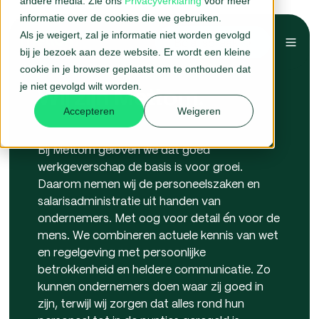
andere media. Zie ons
Privacyverklaring
voor meer
informatie over de cookies die we gebruiken.
Als je weigert, zal je informatie niet worden gevolgd
Belafspraak →
bij je bezoek aan deze website. Er wordt een kleine
cookie in je browser geplaatst om te onthouden dat
je niet gevolgd wilt worden.
Wij zijn Mettom.
Accepteren
Weigeren
Bij Mettom geloven we dat goed
werkgeverschap de basis is voor groei.
Daarom nemen wij de personeelszaken en
salarisadministratie uit handen van
ondernemers. Met oog voor detail én voor de
mens. We combineren actuele kennis van wet
en regelgeving met persoonlijke
betrokkenheid en heldere communicatie. Zo
kunnen ondernemers doen waar zij goed in
zijn, terwijl wij zorgen dat alles rond hun