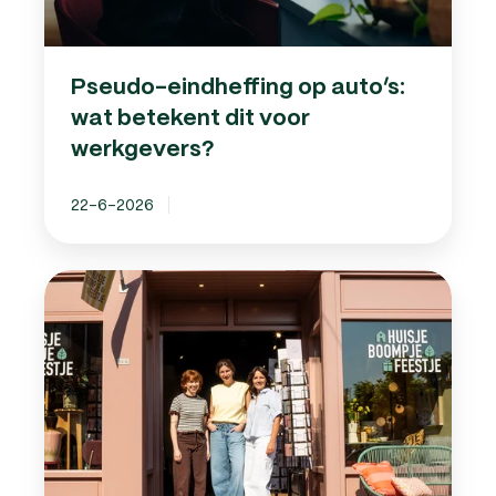
werkgevers?
Pseudo-eindheffing op auto’s:
wat betekent dit voor
werkgevers?
22-6-2026
Van
ondernemen
zonder
zorgen
tot
vaste
medewerkers:
het
verhaal