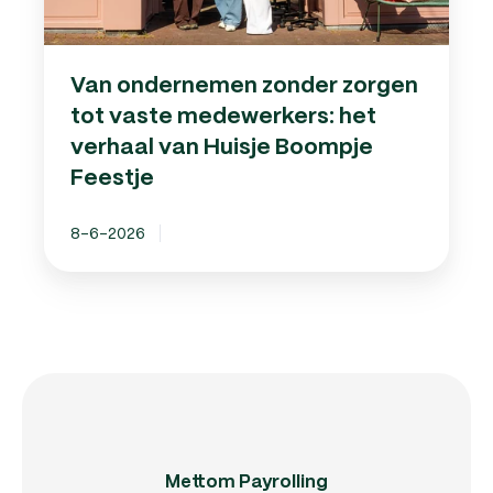
van
Huisje
Boompje
Van ondernemen zonder zorgen
Feestje
tot vaste medewerkers: het
verhaal van Huisje Boompje
Feestje
8-6-2026
Mettom Payrolling