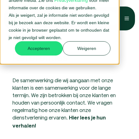
andere media. Zie ons
Privacyverklaring
voor meer
informatie over de cookies die we gebruiken.
Als je weigert, zal je informatie niet worden gevolgd
Belafspraak →
bij je bezoek aan deze website. Er wordt een kleine
Home
Voor wie
Referenties
cookie in je browser geplaatst om te onthouden dat
je niet gevolgd wilt worden.
Accepteren
Weigeren
Referenties
De samenwerking die wij aangaan met onze
klanten is een samenwerking voor de lange
termijn. We zijn betrokken bij onze klanten en
houden van persoonlijk contact. We vragen
regelmatig hoe onze klanten onze
dienstverlening ervaren.
Hier lees je hun
verhalen!