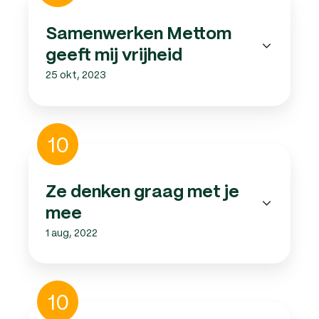
geeft
mij
Samenwerken Mettom
vrijheid
geeft mij vrijheid
25 okt, 2023
Ze
10
denken
graag
met
Ze denken graag met je
je
mee
mee
1 aug, 2022
De
10
communicatie