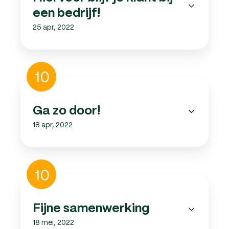
bij
een bedrijf!
een
25 apr, 2022
bedrijf!
Ga
10
zo
door!
Ga zo door!
18 apr, 2022
Fijne
10
samenwerking
Fijne samenwerking
18 mei, 2022