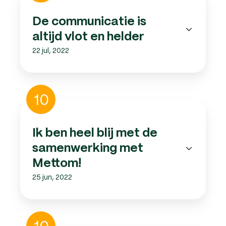
is
altijd
De communicatie is
vlot
altijd vlot en helder
en
22 jul, 2022
helder
Ik
10
ben
heel
blij
Ik ben heel blij met de
met
samenwerking met
de
samenwerking
Mettom!
met
25 jun, 2022
Mettom!
Alles
10