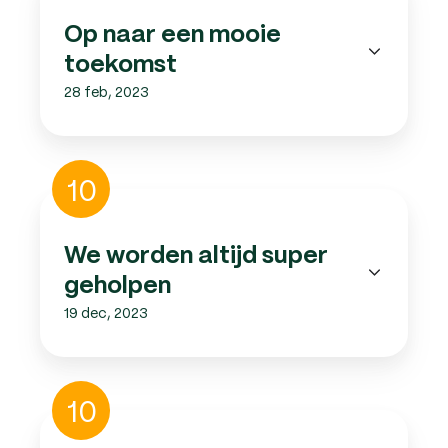
mooie
Op naar een mooie
toekomst
toekomst
28 feb, 2023
We
10
worden
altijd
super
We worden altijd super
geholpen
geholpen
19 dec, 2023
Een
10
uitkomst
voor