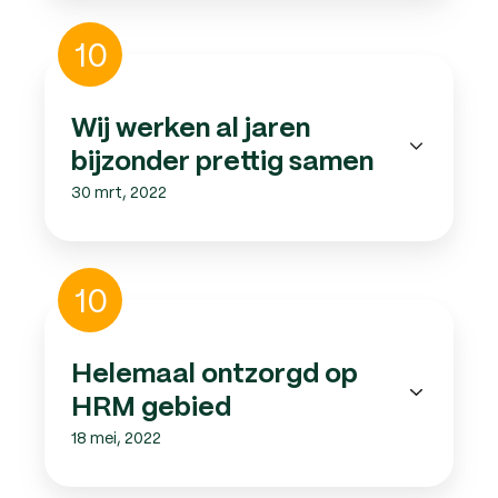
Wij
10
werken
al
jaren
Wij werken al jaren
bijzonder
bijzonder prettig samen
prettig
30 mrt, 2022
samen
Helemaal
10
ontzorgd
op
HRM
Helemaal ontzorgd op
gebied
HRM gebied
18 mei, 2022