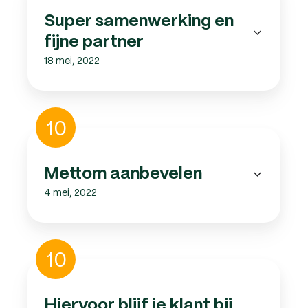
fijne
Super samenwerking en
partner
fijne partner
18 mei, 2022
Mettom
10
aanbevelen
Mettom aanbevelen
4 mei, 2022
Hiervoor
10
blijf
je
klant
Hiervoor blijf je klant bij