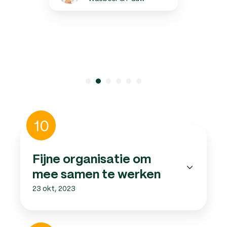
Fijne
10
organisatie
om
mee
Fijne organisatie om
samen
mee samen te werken
te
23 okt, 2023
werken