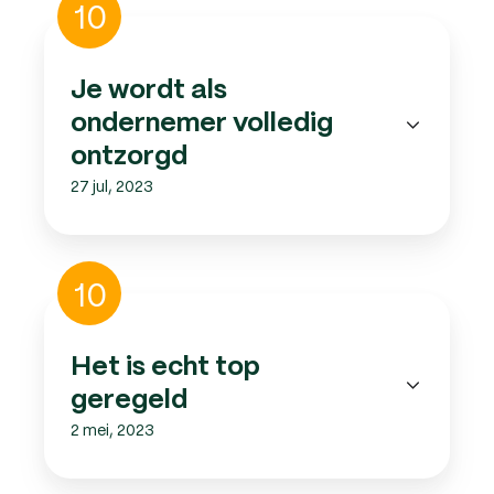
10
wordt
als
ondernemer
Je wordt als
volledig
ondernemer volledig
ontzorgd
ontzorgd
27 jul, 2023
Het
10
is
echt
top
Het is echt top
geregeld
geregeld
2 mei, 2023