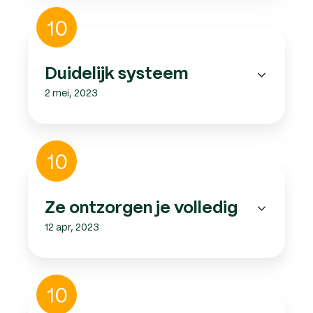
Duidelijk
10
systeem
Duidelijk systeem
2 mei, 2023
Ze
10
ontzorgen
je
volledig
Ze ontzorgen je volledig
12 apr, 2023
Ik
10
zou