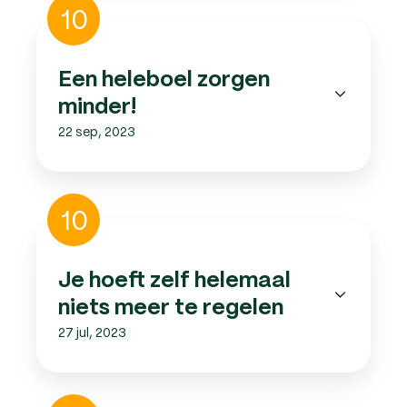
Een
10
heleboel
zorgen
minder!
Een heleboel zorgen
minder!
22 sep, 2023
Je
10
hoeft
zelf
helemaal
Je hoeft zelf helemaal
niets
niets meer te regelen
meer
27 jul, 2023
te
regelen
Je