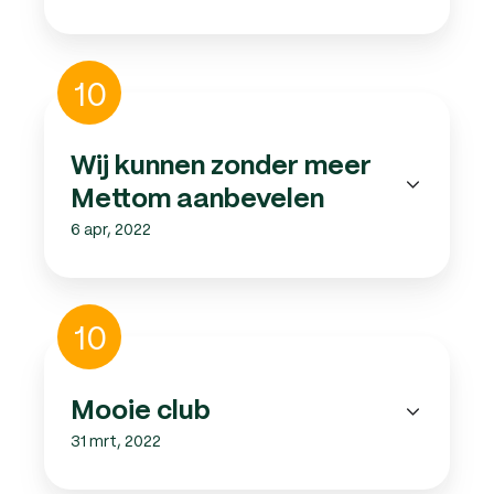
Wij
10
kunnen
zonder
meer
Wij kunnen zonder meer
Mettom
Mettom aanbevelen
aanbevelen
6 apr, 2022
Mooie
10
club
Mooie club
31 mrt, 2022