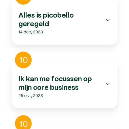
picobello
geregeld
Alles is picobello
geregeld
14 dec, 2023
Ik
10
kan
me
focussen
Ik kan me focussen op
op
mijn core business
mijn
25 okt, 2023
core
business
Samenwerken
10
Mettom