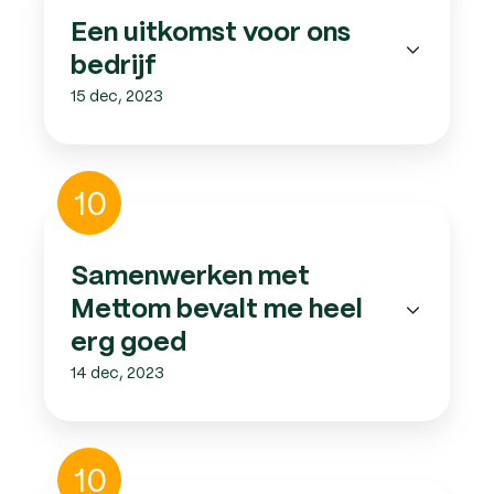
ons
Een uitkomst voor ons
bedrijf
bedrijf
15 dec, 2023
Samenwerken
10
met
Mettom
bevalt
Samenwerken met
me
Mettom bevalt me heel
heel
erg
erg goed
goed
14 dec, 2023
Alles
10
is