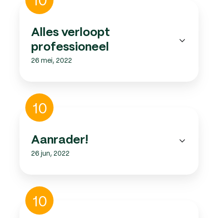
verloopt
professioneel
Alles verloopt
professioneel
26 mei, 2022
Aanrader!
10
Aanrader!
26 jun, 2022
Super
10
samenwerking
en