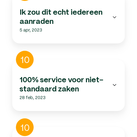
dit
echt
Ik zou dit echt iedereen
iedereen
aanraden
aanraden
5 apr, 2023
100%
10
service
voor
niet-
100% service voor niet-
standaard
standaard zaken
zaken
28 feb, 2023
Op
10
naar
een