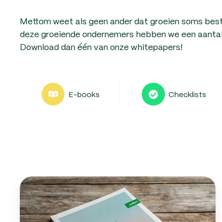
Mettom weet als geen ander dat groeien soms best s
deze groeiende ondernemers hebben we een aantal wh
Download dan één van onze whitepapers!
E-books
Checklists
Ontdek
alles
over
payrolling