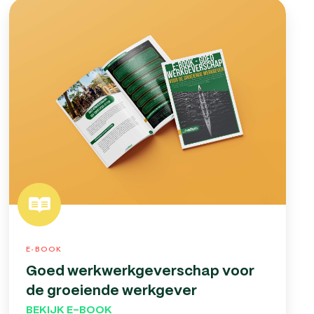
Goed
werkwerkgeverschap
voor
de
groeiende
werkgever
E-BOOK
Goed werkwerkgeverschap voor
de groeiende werkgever
BEKIJK E-BOOK