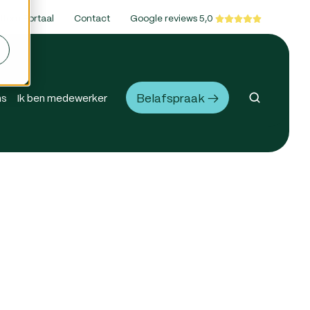
ttom Portaal
Contact
Google reviews 5,0
Belafspraak →
ns
Ik ben medewerker