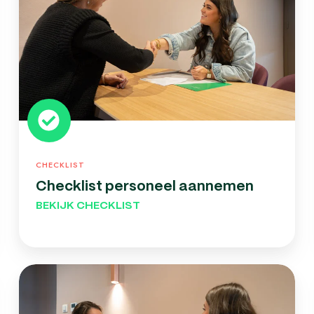
CHECKLIST
Checklist personeel aannemen
BEKIJK CHECKLIST
Ben
je
klaar