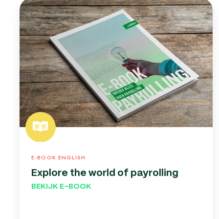
Explore
the
world
of
payrolling
E-BOOK ENGLISH
Explore the world of payrolling
BEKIJK E-BOOK