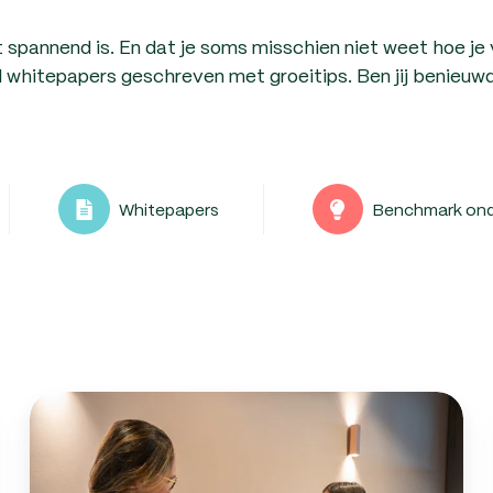
pannend is. En dat je soms misschien niet weet hoe je v
itepapers geschreven met groeitips. Ben jij benieuwd h
Whitepapers
Benchmark on
Checklist
personeel
aannemen