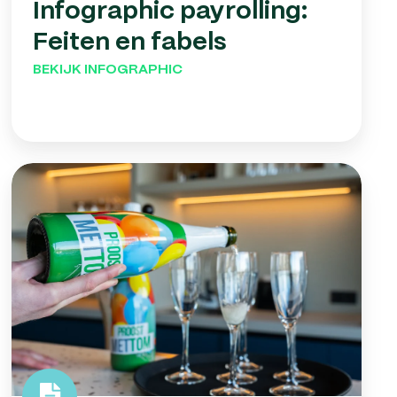
Infographic payrolling:
Feiten en fabels
BEKIJK INFOGRAPHIC
10
tips
voor
goed
werkgeverschap