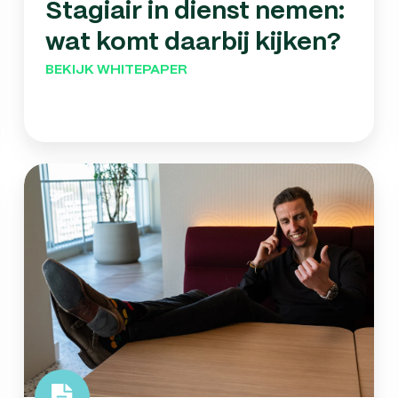
Stagiair in dienst nemen:
wat komt daarbij kijken?
BEKIJK WHITEPAPER
10
tips
om
efficiënter
te
werken