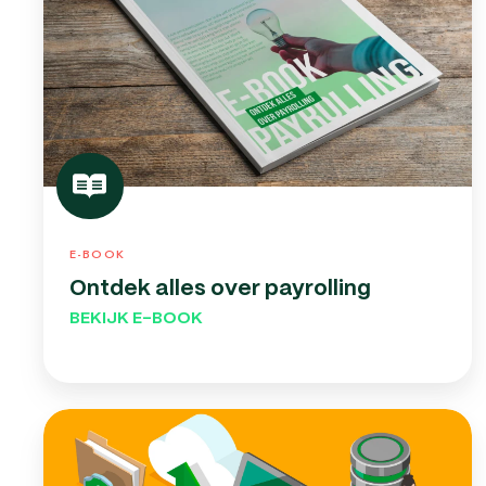
E-BOOK
Ontdek alles over payrolling
BEKIJK E-BOOK
Werkgeverswijzer
IT:
Salarissen