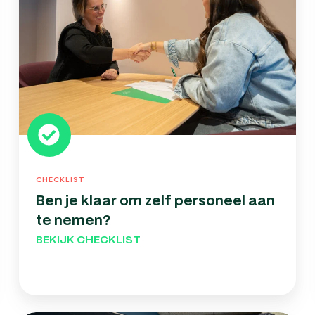
om
zelf
personeel
aan
te
nemen?
CHECKLIST
Ben je klaar om zelf personeel aan
te nemen?
BEKIJK CHECKLIST