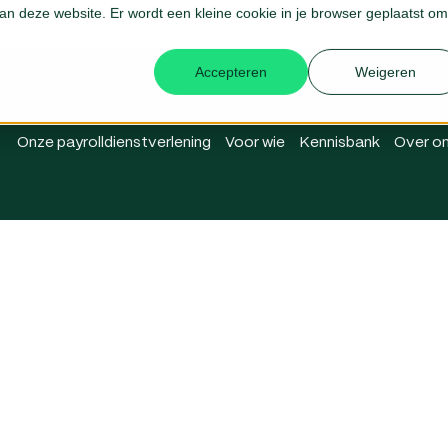
 aan deze website. Er wordt een kleine cookie in je browser geplaatst om
Login Me
Accepteren
Weigeren
Onze payrolldienstverlening
Voor wie
Kennisbank
Over o