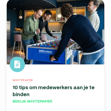
10
tips
om
medewerkers
aan
je
te
binden
WHITEPAPER
10 tips om medewerkers aan je te
binden
BEKIJK WHITEPAPER