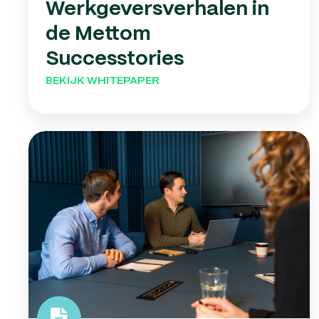
Werkgeversverhalen in
de Mettom
Successtories
BEKIJK WHITEPAPER
10
tips
voor
een
onvergetelijke
pitch