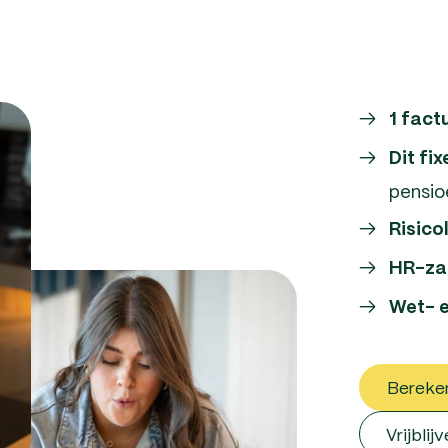
1 fact
Dit fix
pensio
Risico
HR-za
Wet- e
Bereken
Vrijbli