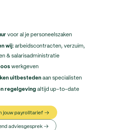
voor al je personeelszaken
uur
arbeidscontracten, verzuim,
en wij:
en & salarisadministratie
werkgeven
loos
aan specialisten
ken
uitbesteden
altijd up-to-date
n regelgeving
 jouw payrolltarief →
jvend adviesgesprek →