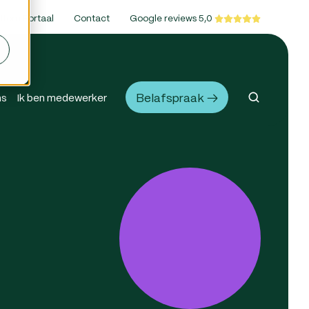
ttom Portaal
Contact
Google reviews 5,0
Belafspraak →
ns
Ik ben medewerker