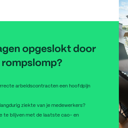
agen opgeslokt door
e rompslomp?
correcte arbeidscontracten een hoofdpijn
ij langdurig ziekte van je medewerkers?
e te blijven met de laatste cao- en