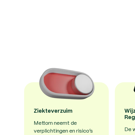
Ziekteverzuim
Wij
Reg
Mettom neemt de
De w
verplichtingen en risico’s