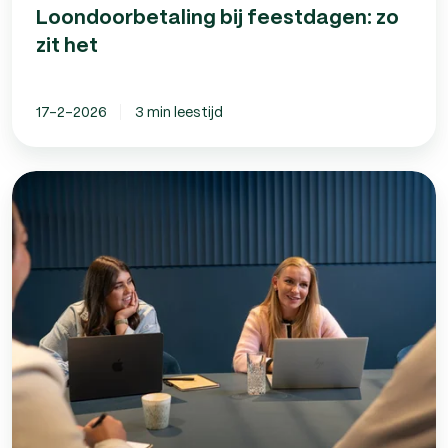
Loondoorbetaling bij feestdagen: zo
zit het
17-2-2026
3 min leestijd
WW-
premie
in
2026:
wat
is
er
veranderd?