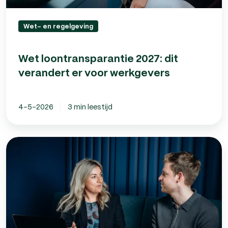
Wet- en regelgeving
Wet loontransparantie 2027: dit
verandert er voor werkgevers
4-5-2026
3 min leestijd
Bedrijfsongeval?
Dat
gebeurt
sneller
dan
je
denkt