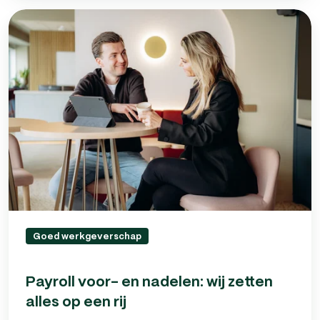
Payroll
voor-
en
nadelen:
wij
zetten
alles
op
een
rij
Goed werkgeverschap
Payroll voor- en nadelen: wij zetten
alles op een rij