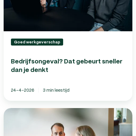
Goed werkgeverschap
Bedrijfsongeval? Dat gebeurt sneller
dan je denkt
24-4-2026
3 min leestijd
Rouwverlof
in
Nederland:
wat