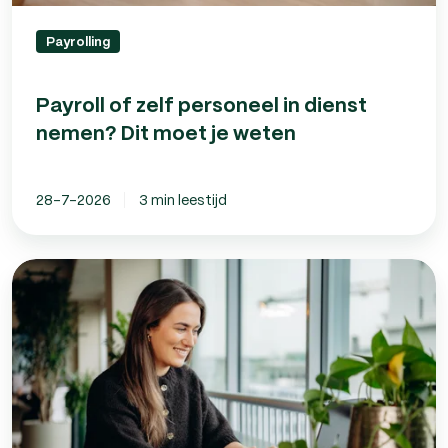
Payrolling
Payroll of zelf personeel in dienst
nemen? Dit moet je weten
28-7-2026
3 min leestijd
Pseudo-
eindheffing
op
auto’s:
wat
betekent
dit
voor