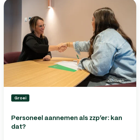
Personeel
aannemen
als
zzp’er:
kan
dat?
Groei
Personeel aannemen als zzp’er: kan
dat?