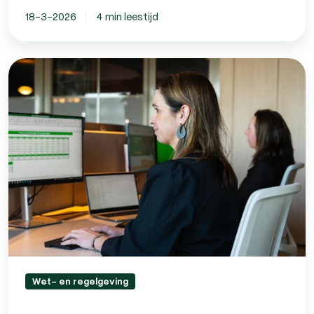
18-3-2026
4 min leestijd
Loondoorbetaling
bij
feestdagen:
zo
zit
het
Wet- en regelgeving