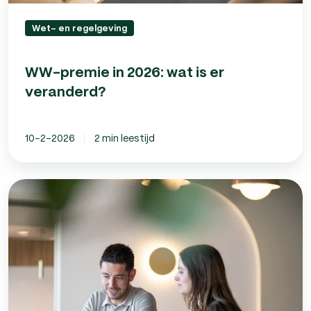
Wet- en regelgeving
WW-premie in 2026: wat is er
veranderd?
10-2-2026
2 min leestijd
Overuren
uitbetalen
in
2026:
hoe
zit
dat?