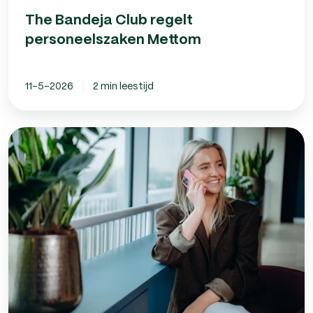
The Bandeja Club regelt
personeelszaken Mettom
11-5-2026
2 min leestijd
Wet
loontransparantie
2027:
dit
verandert
er
voor
werkgevers