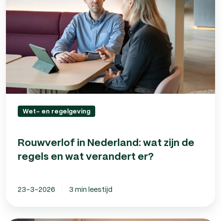
zijn
de
regels
en
wat
verandert
er?
Wet- en regelgeving
Rouwverlof in Nederland: wat zijn de
regels en wat verandert er?
23-3-2026
3 min leestijd