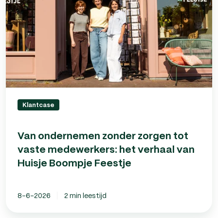
tot
vaste
medewerkers:
het
verhaal
van
Huisje
Boompje
Feestje
Klantcase
Van ondernemen zonder zorgen tot
vaste medewerkers: het verhaal van
Huisje Boompje Feestje
8-6-2026
2 min leestijd