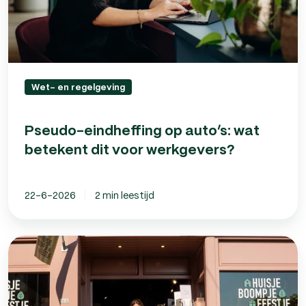
werkgevers?
Wet- en regelgeving
Pseudo-eindheffing op auto’s: wat
betekent dit voor werkgevers?
22-6-2026
2 min leestijd
Van
ondernemen
zonder
zorgen