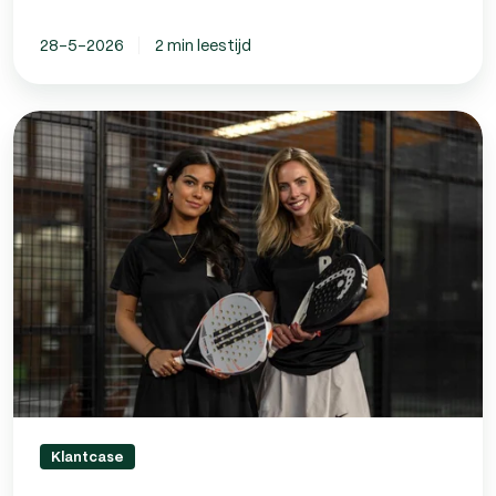
28-5-2026
2 min leestijd
The
Bandeja
Club
regelt
personeelszaken
Mettom
Klantcase