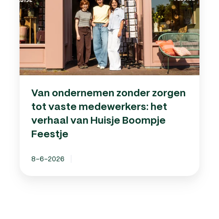
tot
vaste
medewerkers:
het
verhaal
van
Huisje
Boompje
Van ondernemen zonder zorgen
Feestje
tot vaste medewerkers: het
verhaal van Huisje Boompje
Feestje
8-6-2026