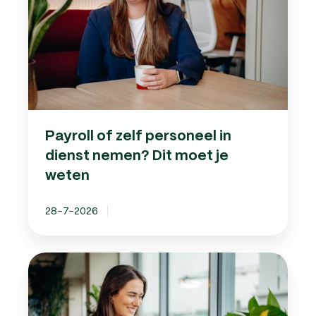
in
dienst
nemen?
Dit
moet
je
weten
Payroll of zelf personeel in
dienst nemen? Dit moet je
weten
28-7-2026
Pseudo-
eindheffing
op
auto’s: