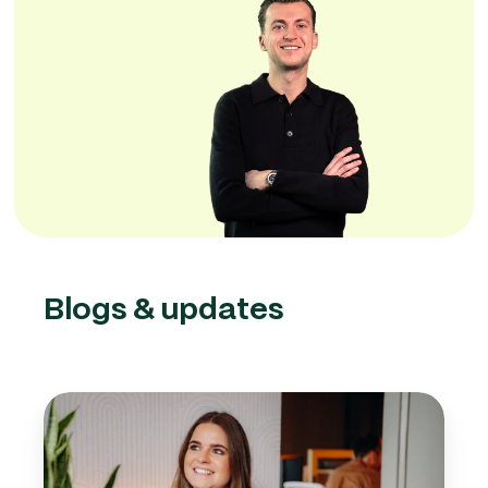
Blogs & updates
Payroll
of
zelf
personeel