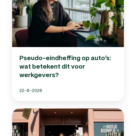
wat
betekent
dit
voor
werkgevers?
Pseudo-eindheffing op auto’s:
wat betekent dit voor
werkgevers?
22-6-2026
Van
ondernemen
zonder
zorgen