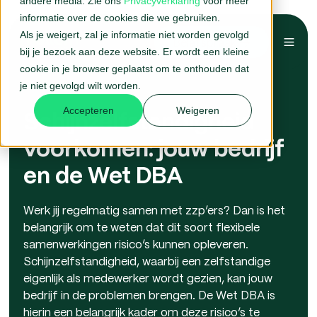
andere media. Zie ons
Privacyverklaring
voor meer
informatie over de cookies die we gebruiken.
Als je weigert, zal je informatie niet worden gevolgd
Belafspraak →
bij je bezoek aan deze website. Er wordt een kleine
cookie in je browser geplaatst om te onthouden dat
je niet gevolgd wilt worden.
Accepteren
Weigeren
Schijnzelfstandigheid
voorkomen: jouw bedrijf
en de Wet DBA
Werk jij regelmatig samen met zzp’ers? Dan is het
belangrijk om te weten dat dit soort flexibele
samenwerkingen risico’s kunnen opleveren.
Schijnzelfstandigheid, waarbij een zelfstandige
eigenlijk als medewerker wordt gezien, kan jouw
bedrijf in de problemen brengen. De Wet DBA is
hierin een belangrijk kader om deze risico’s te