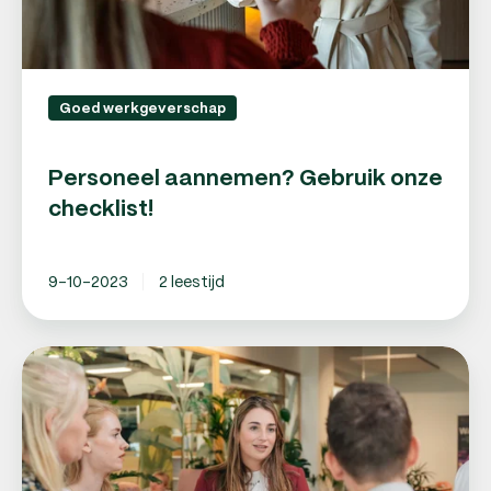
Goed werkgeverschap
Personeel aannemen? Gebruik onze
checklist!
9-10-2023
2 leestijd
Hoe
payroll
bijdraagt
aan
goed
werkgeverschap