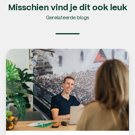
Misschien vind je dit ook leuk
Gerelateerde blogs
Personeel
werven:
10
tips
voor
het
werven
van
personeel