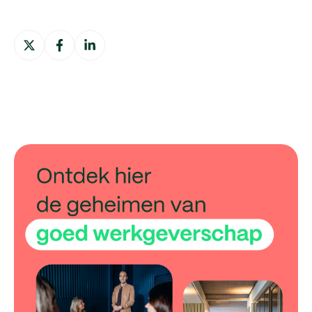
Deel
Deel
Deel
op
op
op
X
Facebook
LinkedIn