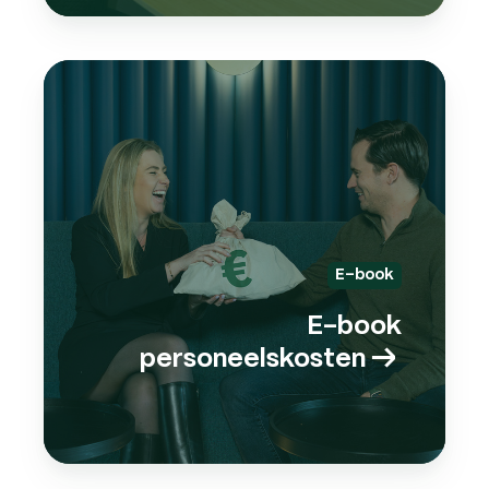
E-
book
pers
→
E-book
E-book
personeelskosten
→