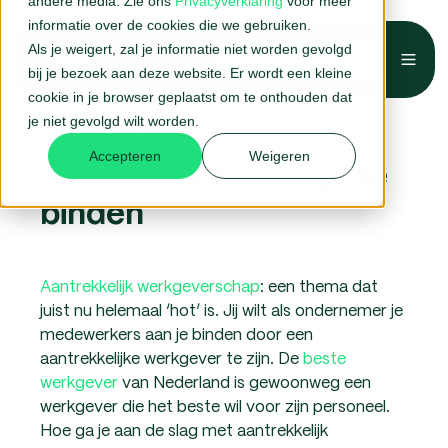
andere media. Zie ons
Privacyverklaring
voor meer
informatie over de cookies die we gebruiken.
Als je weigert, zal je informatie niet worden gevolgd
Belafspraak →
bij je bezoek aan deze website. Er wordt een kleine
cookie in je browser geplaatst om te onthouden dat
je niet gevolgd wilt worden.
10 tips om
Accepteren
Weigeren
medewerkers aan je te
binden
Aantrekkelijk werkgeverschap
: een thema dat
juist nu helemaal ‘hot’ is. Jij wilt als ondernemer je
medewerkers aan je binden door een
aantrekkelijke werkgever te zijn. De
beste
werkgever
van Nederland is gewoonweg een
werkgever die het beste wil voor zijn personeel.
Hoe ga je aan de slag met aantrekkelijk