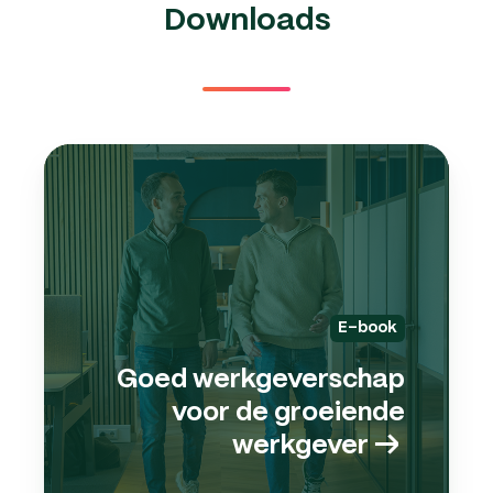
Downloads
Goe
werk
voor
de
groe
werk
→
E-book
Goed werkgeverschap
voor de groeiende
werkgever
→