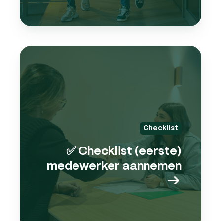
✅
Check
(eers
mede
aann
→
Checklist
✅ Checklist (eerste)
medewerker aannemen
→