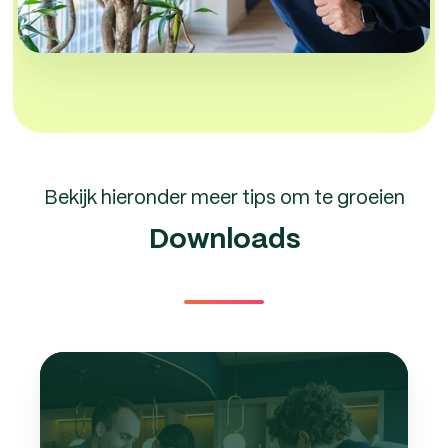
Bekijk hieronder meer tips om te groeien
Downloads
10
tips
om
mede