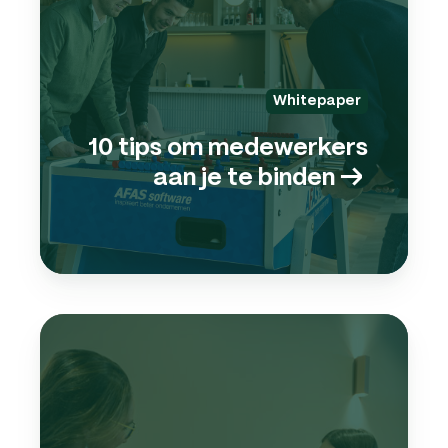
aan
je
te
bind
Whitepaper
→
10 tips om medewerkers
aan je te binden
→
✅
Check
(eers
mede
aann
→