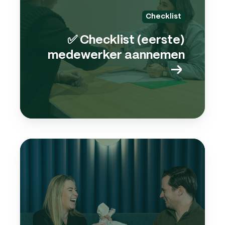
Checklist
✅ Checklist (eerste)
medewerker aannemen
→
E-
book
pers
→