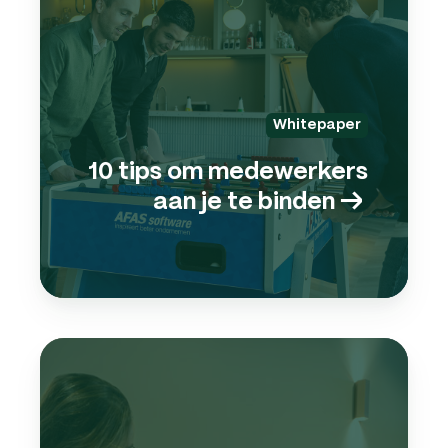
mede
aan
je
te
bind
Whitepaper
→
10 tips om medewerkers
aan je te binden
→
✅
Check
(eers
mede
aann