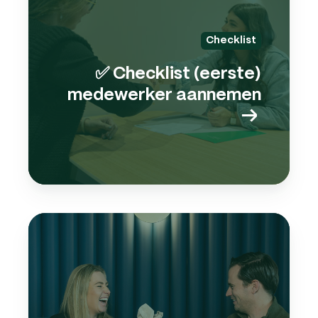
→
Checklist
✅ Checklist (eerste)
medewerker aannemen
→
E-
book
pers
→