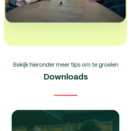
Bekijk hieronder meer tips om te groeien
Downloads
10
tips
om