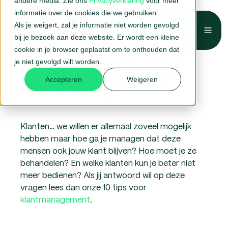
andere media. Zie ons
Privacyverklaring
voor meer
informatie over de cookies die we gebruiken.
Als je weigert, zal je informatie niet worden gevolgd
Belafspraak →
bij je bezoek aan deze website. Er wordt een kleine
cookie in je browser geplaatst om te onthouden dat
je niet gevolgd wilt worden.
10 tips voor effectief
Accepteren
Weigeren
klantmanagement
Klanten… we willen er allemaal zoveel mogelijk
hebben maar hoe ga je managen dat deze
mensen ook jouw klant blijven? Hoe moet je ze
behandelen? En welke klanten kun je beter niet
meer bedienen? Als jij antwoord wil op deze
vragen lees dan onze 10 tips voor
klantmanagement
.