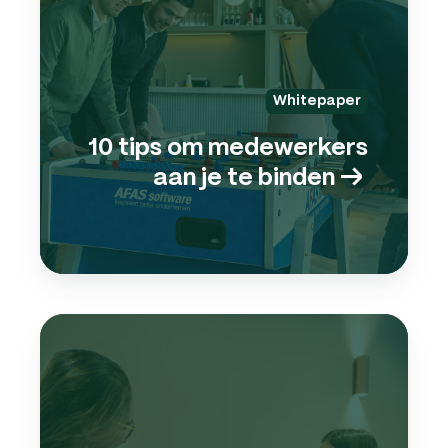
aan
je
te
bind
Whitepaper
→
10 tips om medewerkers
aan je te binden
→
✅
Check
(eers
mede
aann
→