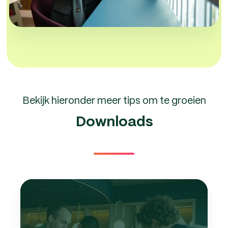
Bekijk hieronder meer tips om te groeien
Downloads
10
tips
om
mede