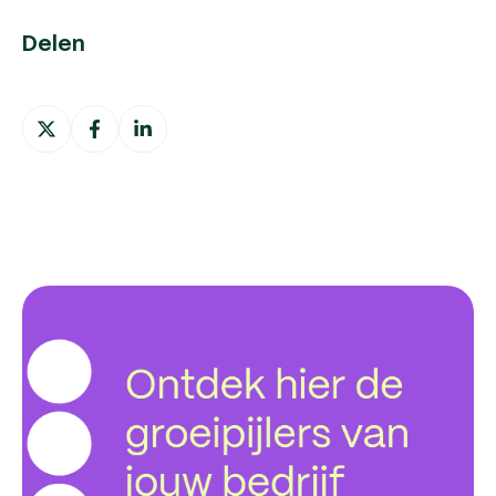
Delen
Deel
Deel
Deel
op
op
op
X
Facebook
LinkedIn