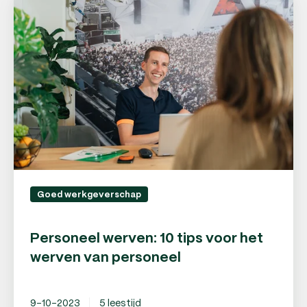
werven:
10
tips
voor
het
werven
van
personeel
Goed werkgeverschap
Personeel werven: 10 tips voor het
werven van personeel
9-10-2023
5 leestijd