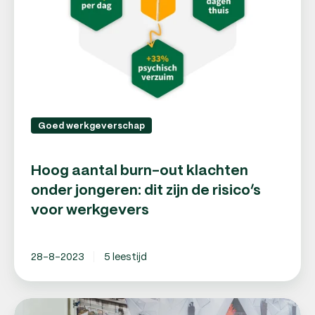
onder
jongeren:
dit
zijn
de
risico’s
voor
werkgevers
Goed werkgeverschap
Hoog aantal burn-out klachten
onder jongeren: dit zijn de risico’s
voor werkgevers
28-8-2023
5 leestijd
Personeel