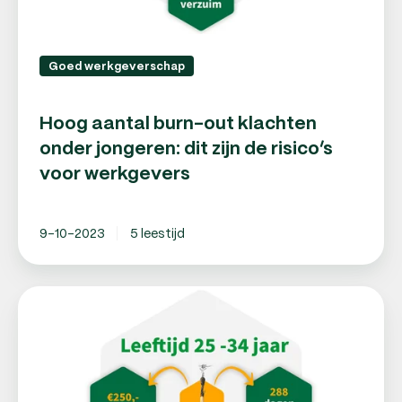
risico’s
voor
werkgevers
Goed werkgeverschap
Hoog aantal burn-out klachten
onder jongeren: dit zijn de risico’s
voor werkgevers
9-10-2023
5 leestijd
Hoog
aantal
burn-
out
klachten