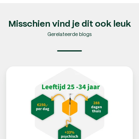
Misschien vind je dit ook leuk
Gerelateerde blogs
Hoog
aantal
burn-
out
klachten
onder
jongeren:
dit
zijn
de