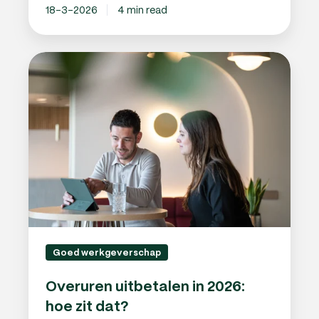
18-3-2026
4 min read
Overuren
uitbetalen
in
2026:
hoe
zit
dat?
Goed werkgeverschap
Overuren uitbetalen in 2026:
hoe zit dat?