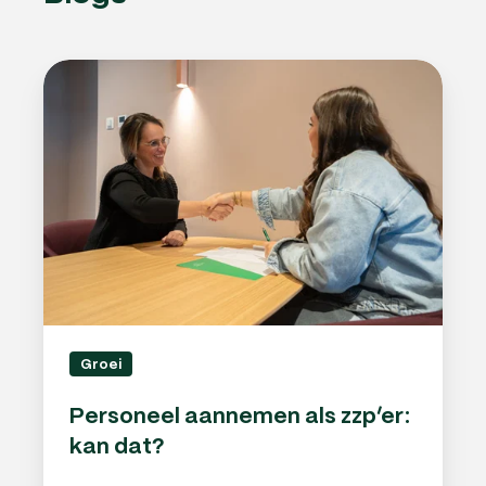
Personeel
aannemen
als
zzp’er:
kan
dat?
Groei
Personeel aannemen als zzp’er:
kan dat?