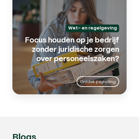
je
bedri
zond
jurid
Wet- en regelgeving
zorg
Focus houden op je bedrijf
over
zonder juridische zorgen
pers
over personeelszaken?
Ontdek payrolling
Blogs