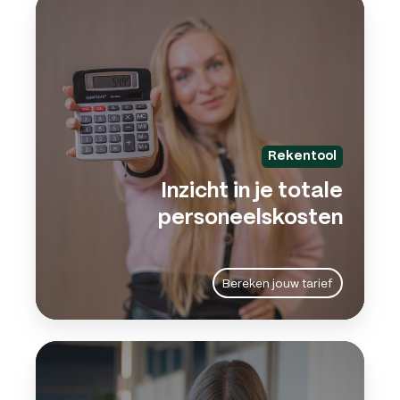
in
je
total
pers
Rekentool
Inzicht in je totale
personeelskosten
Bereken jouw tarief
Focu
houd
op