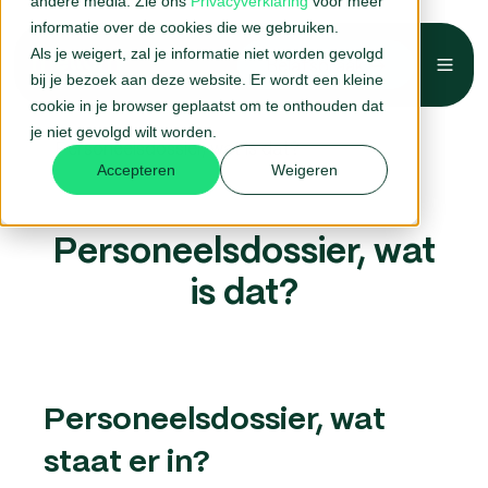
andere media. Zie ons
Privacyverklaring
voor meer
informatie over de cookies die we gebruiken.
Als je weigert, zal je informatie niet worden gevolgd
Belafspraak →
bij je bezoek aan deze website. Er wordt een kleine
Home
HR-woordenboek
cookie in je browser geplaatst om te onthouden dat
je niet gevolgd wilt worden.
Personeelsdossier, wat is dat?
Accepteren
Weigeren
Personeelsdossier, wat
is dat?
Personeelsdossier, wat
staat er in?