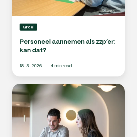
Groei
Personeel aannemen als zzp’er:
kan dat?
18-3-2026
4 min read
Overuren
uitbetalen
in
2026:
hoe
zit
dat?