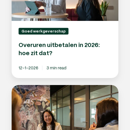
Goed werkgeverschap
Overuren uitbetalen in 2026:
hoe zit dat?
12-1-2026
3 min read
Einde
proeftijd
gesprek:
tips
voor
jou