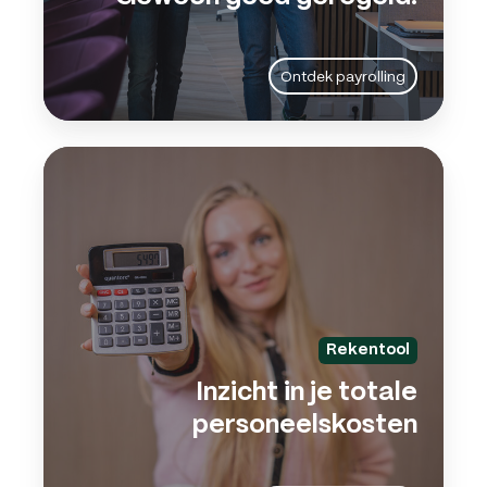
Ontdek payrolling
Inzic
in
je
total
pers
Rekentool
Inzicht in je totale
personeelskosten