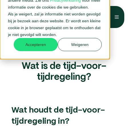
andere media. Zie ons
Privacyverklaring
voor meer
informatie over de cookies die we gebruiken.
Als je weigert, zal je informatie niet worden gevolgd
Belafspraak →
bij je bezoek aan deze website. Er wordt een kleine
Home
HR-woordenboek
cookie in je browser geplaatst om te onthouden dat
je niet gevolgd wilt worden.
Wat is de tijd voor tijd regeling?
Accepteren
Weigeren
Wat is de tijd-voor-
tijdregeling?
Wat houdt de tijd-voor-
tijdregeling in?