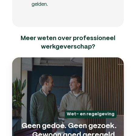
gelden.
Meer weten over professioneel
werkgeverschap?
Geen
gedo
Geen
gezo
Gew
goed
gereg
Wet- en regelgeving
Geen gedoe. Geen gezoek.
Gewoon goed geregeld.