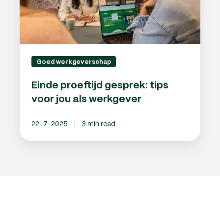
als
werkgever
Goed werkgeverschap
Einde proeftijd gesprek: tips
voor jou als werkgever
22-7-2025
3 min read