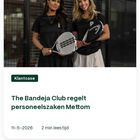
regelt
personeelszaken
Mettom
Klantcase
The Bandeja Club regelt
personeelszaken Mettom
11-5-2026
2 min leestijd