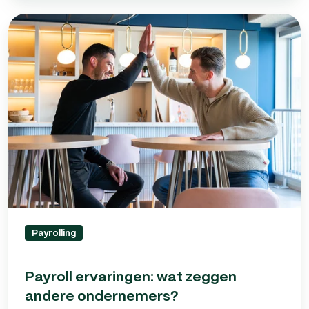
Payroll
ervaringen:
wat
zeggen
andere
ondernemers?
Payrolling
Payroll ervaringen: wat zeggen
andere ondernemers?