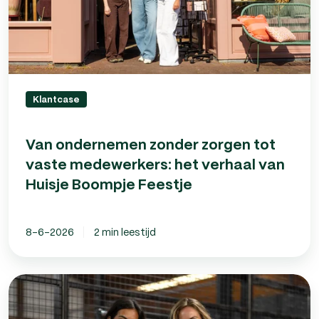
het
verhaal
van
Huisje
Boompje
Feestje
Klantcase
Van ondernemen zonder zorgen tot
vaste medewerkers: het verhaal van
Huisje Boompje Feestje
8-6-2026
2 min leestijd
The
Bandeja
Club