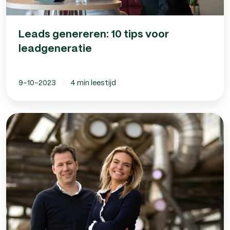
Leads genereren: 10 tips voor
leadgeneratie
9-10-2023
4 min leestijd
Naamsbekendheid
vergroten
offline:
5
manieren