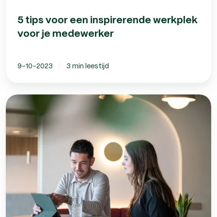
5 tips voor een inspirerende werkplek
voor je medewerker
9-10-2023
3 min leestijd
Leads
genereren:
10
tips
voor
leadgeneratie