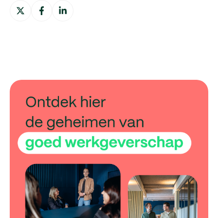
Deel
Deel
Deel
op
op
op
X
Facebook
LinkedIn