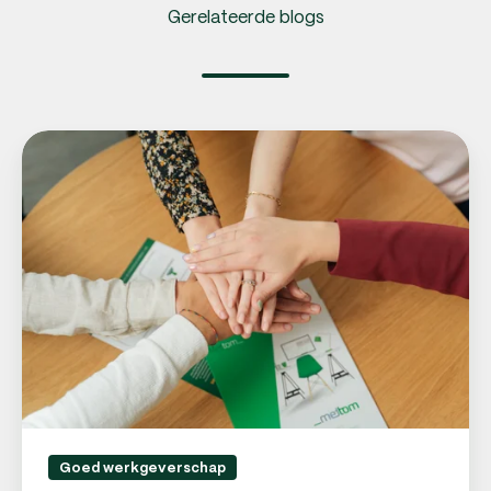
Gerelateerde blogs
Onboardingsproces
en
medewerker
aannemen:
3
onmisbare
stappen
Goed werkgeverschap