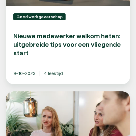
Goed werkgeverschap
Nieuwe medewerker welkom heten:
uitgebreide tips voor een vliegende
start
9-10-2023
4 leestijd
Eerste
medewerker
aannemen:
5
tips
die