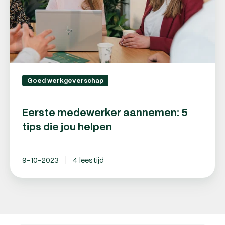
jou
helpen
Goed werkgeverschap
Eerste medewerker aannemen: 5
tips die jou helpen
9-10-2023
4 leestijd