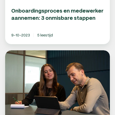
Onboardingsproces en medewerker
aannemen: 3 onmisbare stappen
9-10-2023
5 leestijd
Nieuwe
medewerker
welkom
heten:
uitgebreide
tips
voor
een
vliegende
start