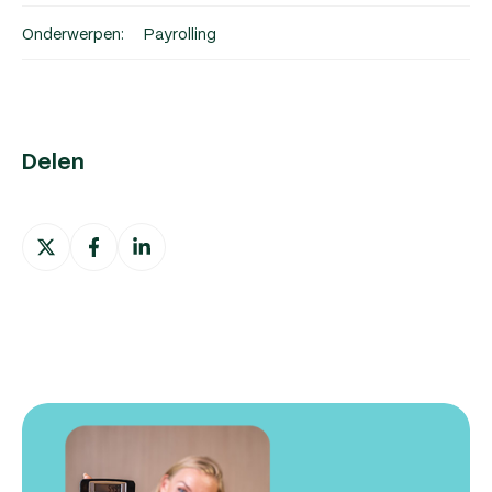
Onderwerpen:
Payrolling
Delen
Deel
Deel
Deel
op
op
op
X
Facebook
LinkedIn