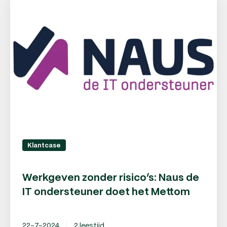
zonder
risico’s:
Naus
de
IT
ondersteuner
doet
het
Mettom
Klantcase
Werkgeven zonder risico’s: Naus de
IT ondersteuner doet het Mettom
22-7-2024
2 leestijd