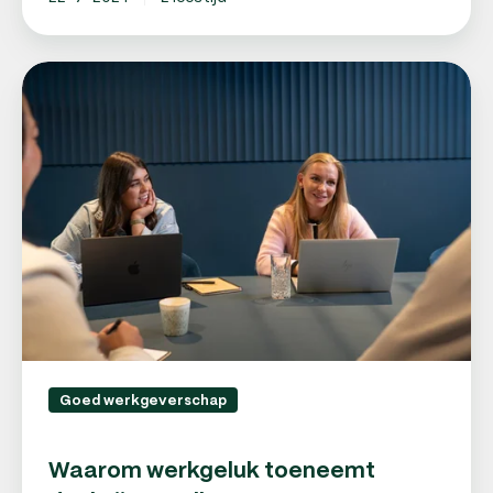
Waarom
werkgeluk
toeneemt
dankzij
payroll
Goed werkgeverschap
Waarom werkgeluk toeneemt