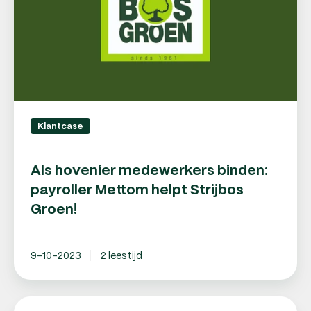
Mettom
helpt
Strijbos
Groen!
Klantcase
Als hovenier medewerkers binden:
payroller Mettom helpt Strijbos
Groen!
9-10-2023
2 leestijd
Werkgeven