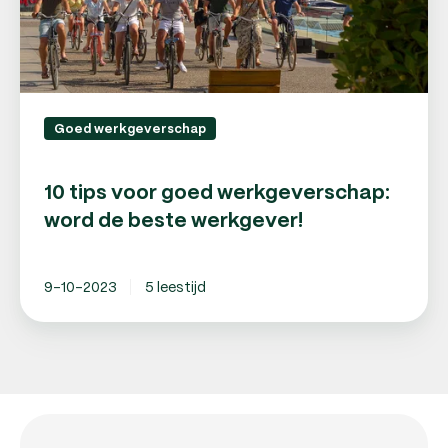
beste
werkgever!
Goed werkgeverschap
10 tips voor goed werkgeverschap:
word de beste werkgever!
9-10-2023
5 leestijd