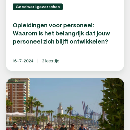
ontwikkelen?
Goed werkgeverschap
Opleidingen voor personeel:
Waarom is het belangrijk dat jouw
personeel zich blijft ontwikkelen?
16-7-2024
3 leestijd
10
tips
voor
goed
werkgeverschap:
word
de