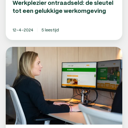
Werkplezier ontraadseld: de sleutel
tot een gelukkige werkomgeving
12-4-2024
5 leestijd
Opleidingen
voor
personeel:
Waarom
is
het
belangrijk
dat
jouw
personeel
zich
blijft