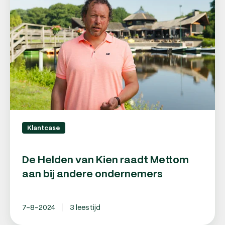
van
Kien
raadt
Mettom
aan
bij
andere
ondernemers
Klantcase
De Helden van Kien raadt Mettom
aan bij andere ondernemers
7-8-2024
3 leestijd