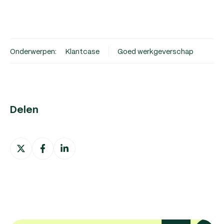
Onderwerpen:
Klantcase
Goed werkgeverschap
Delen
Deel
Deel
Deel
op
op
op
X
Facebook
LinkedIn