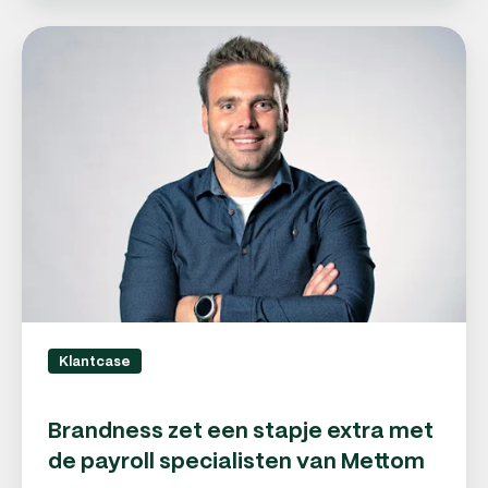
Brandness
zet
een
stapje
extra
met
de
payroll
specialisten
van
Mettom
Klantcase
Brandness zet een stapje extra met
de payroll specialisten van Mettom