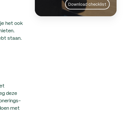
Download checklist
je het ook
hieten.
ebt staan.
et
Leg deze
ionerings-
 doen met