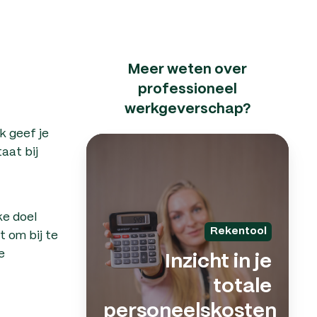
Meer weten over
professioneel
werkgeverschap?
k geef je
Inzic
aat bij
in
je
tota
ke doel
pers
 om bij te
Rekentool
e
Inzicht in je
totale
personeelskosten