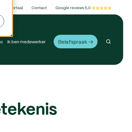
ttom Portaal
Contact
Google reviews 5,0
Belafspraak →
ns
Ik ben medewerker
tekenis