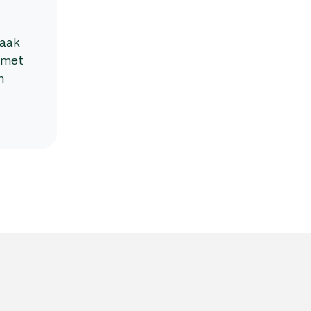
vaak
t met
n