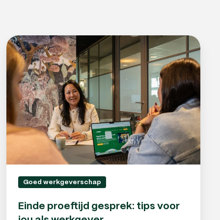
Einde
proeftijd
gesprek:
tips
voor
jou
als
werkgever
Goed werkgeverschap
Einde proeftijd gesprek: tips voor