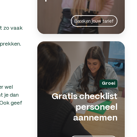
Bereken jouw tarief
t zo vaak
sprekken.
Grat
chec
pers
aan
Groei
r wel
t je dan
Gratis checklist
 Ook geef
personeel
aannemen