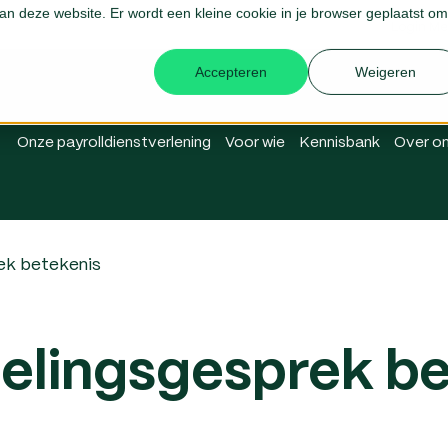
 aan deze website. Er wordt een kleine cookie in je browser geplaatst om
Login Me
Accepteren
Weigeren
Onze payrolldienstverlening
Voor wie
Kennisbank
Over o
ek betekenis
elingsgesprek be