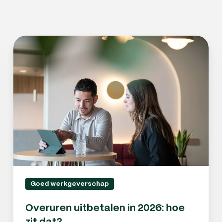
Overuren
uitbetalen
in
2026:
hoe
zit
dat?
Goed werkgeverschap
Overuren uitbetalen in 2026: hoe