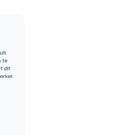
uit
 te
t dit
erker.