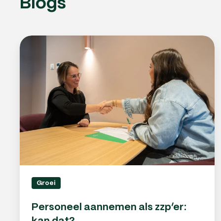
Blogs
Personeel
aannemen
als
zzp’er:
kan
dat?
Groei
Personeel aannemen als zzp’er: