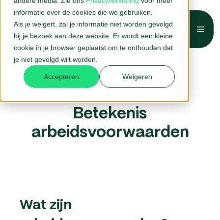
andere media. Zie ons
Privacyverklaring
voor meer
informatie over de cookies die we gebruiken.
Als je weigert, zal je informatie niet worden gevolgd
Belafspraak →
bij je bezoek aan deze website. Er wordt een kleine
Home
HR-woordenboek
cookie in je browser geplaatst om te onthouden dat
je niet gevolgd wilt worden.
Betekenis arbeidsvoorwaarden
Accepteren
Weigeren
Betekenis
arbeidsvoorwaarden
Wat zijn