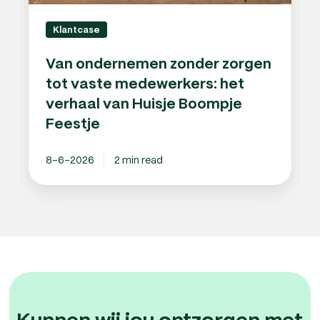
Huisje
Boompje
Klantcase
Feestje
Van ondernemen zonder zorgen
tot vaste medewerkers: het
verhaal van Huisje Boompje
Feestje
8-6-2026
2 min read