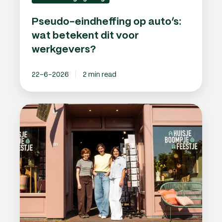
Pseudo-eindheffing op auto’s:
wat betekent dit voor
werkgevers?
22-6-2026
2 min read
Van
ondernemen
zonder
zorgen
tot
vaste
medewerkers:
het
verhaal
van