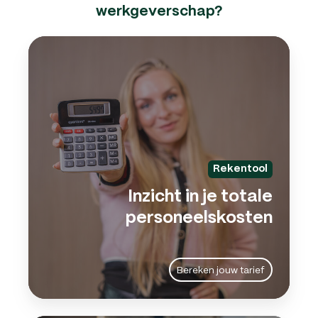
werkgeverschap?
Inzic
in
je
total
pers
Rekentool
Inzicht in je totale
personeelskosten
Bereken jouw tarief