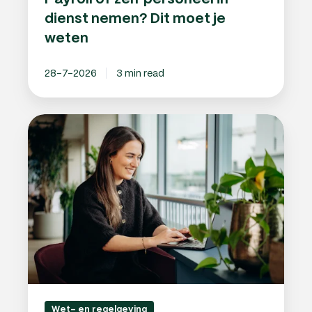
dienst nemen? Dit moet je
weten
28-7-2026
3 min read
Pseudo-
eindheffing
op
auto’s:
wat
betekent
dit
voor
werkgevers?
Wet- en regelgeving