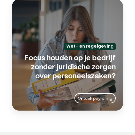
Focu
houd
op
je
bedri
zond
jurid
Wet- en regelgeving
zorg
Focus houden op je bedrijf
over
zonder juridische zorgen
pers
over personeelszaken?
Ontdek payrolling