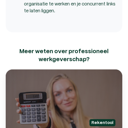
organisatie te werken en je concurrent links
te laten liggen.
Meer weten over professioneel
werkgeverschap?
In
in
je
to
pe
Rekentool