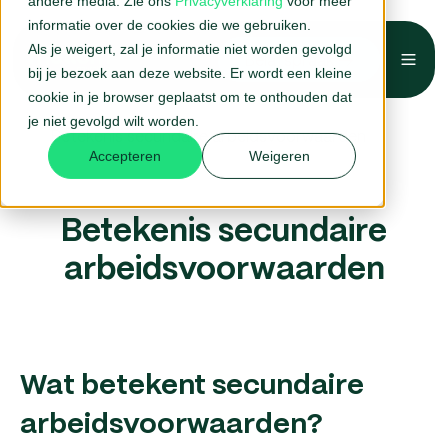
andere media. Zie ons
Privacyverklaring
voor meer
informatie over de cookies die we gebruiken.
Als je weigert, zal je informatie niet worden gevolgd
Belafspraak →
bij je bezoek aan deze website. Er wordt een kleine
Home
HR-woordenboek
cookie in je browser geplaatst om te onthouden dat
je niet gevolgd wilt worden.
Betekenis secundaire arbeidsvoorwaarden
Accepteren
Weigeren
Betekenis secundaire
arbeidsvoorwaarden
Wat betekent secundaire
arbeidsvoorwaarden?