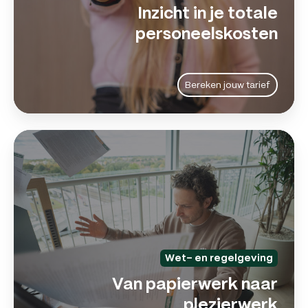
Inzicht in je totale
personeelskosten
Bereken jouw tarief
Va
pa
na
pl
Wet- en regelgeving
Van papierwerk naar
plezierwerk