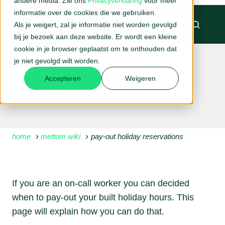
andere media. Zie ons
Privacyverklaring
voor meer
informatie over de cookies die we gebruiken.
Als je weigert, zal je informatie niet worden gevolgd
BELAFSPRAAK →
bij je bezoek aan deze website. Er wordt een kleine
cookie in je browser geplaatst om te onthouden dat
je niet gevolgd wilt worden.
Pay-out holiday
Accepteren
Weigeren
reservations
home
mettom wiki
pay-out holiday reservations
If you are an on-call worker you can decided
when to pay-out your built holiday hours. This
page will explain how you can do that.