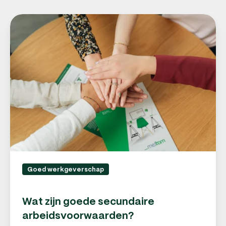
Wat
zijn
goede
secundaire
arbeidsvoorwaarden?
Goed werkgeverschap
Wat zijn goede secundaire
arbeidsvoorwaarden?