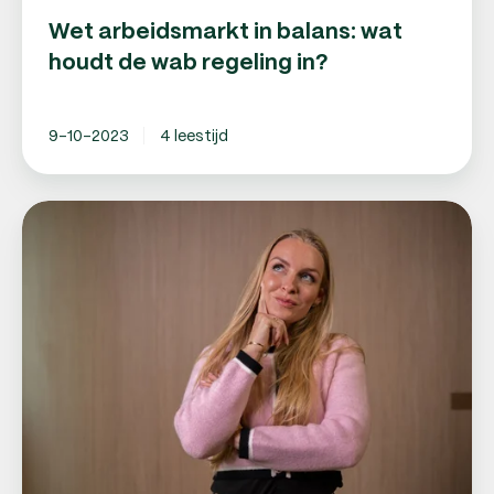
Wet arbeidsmarkt in balans: wat
houdt de wab regeling in?
9-10-2023
4 leestijd
Payroll
cao:
is
er
zo'n
cao
en
welke
arbeidsvoorwaarden
zijn
er?