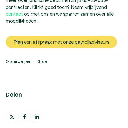
meer over juridische details en altijd up-to-date
contracten. Klinkt goed toch? Neem vrijblijvend
contact
op met ons en we sparren samen over alle
mogelijkheden!
Plan een afspraak met onze payrolladviseurs
Onderwerpen:
Groei
Delen
Deel
Deel
Deel
op
op
op
X
Facebook
LinkedIn