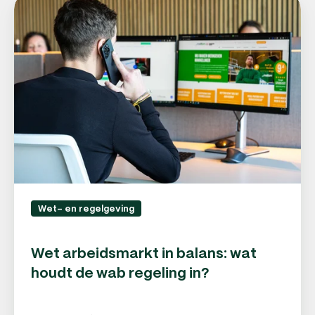
Wet
arbeidsmarkt
in
balans:
wat
houdt
de
wab
regeling
in?
Wet- en regelgeving
Wet arbeidsmarkt in balans: wat
houdt de wab regeling in?