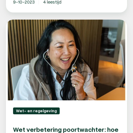
9-10-2023
4 leestijd
Wet
verbetering
poortwachter:
hoe
werkt
de
poortwachterswet?
Wet- en regelgeving
Wet verbetering poortwachter: hoe