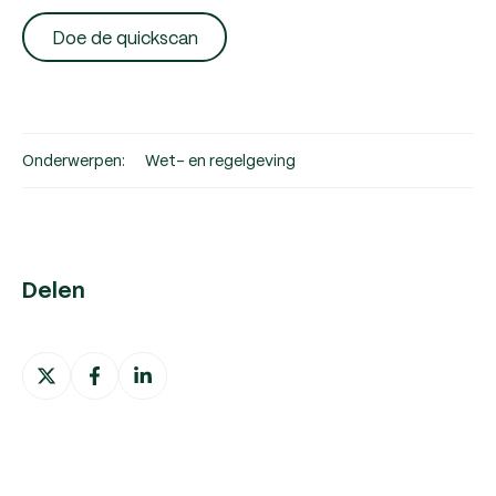
Doe de quickscan
Onderwerpen:
Wet- en regelgeving
Delen
Deel
Deel
Deel
op
op
op
X
Facebook
LinkedIn