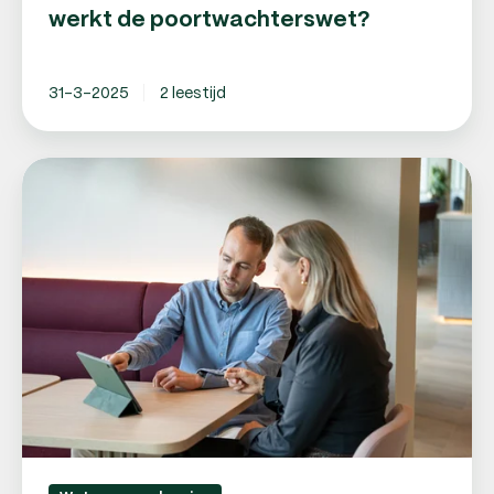
werkt de poortwachterswet?
31-3-2025
2 leestijd
Ziekteverzuim:
wat
is
het
en
wat
zijn
de
regels?