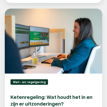
Ketenregeling:
Wat
houdt
het
in
en
zijn
er
uitzonderingen?
Wet- en regelgeving
Ketenregeling: Wat houdt het in en
zijn er uitzonderingen?