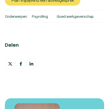
Plan vrijblijvend een adviesgesprek
Onderwerpen:
Payrolling
Goed werkgeverschap
Delen
Deel
Deel
Deel
op
op
op
X
Facebook
LinkedIn