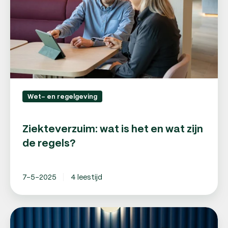
wat
zijn
de
regels?
Wet- en regelgeving
Ziekteverzuim: wat is het en wat zijn
de regels?
7-5-2025
4 leestijd
Loonheffing:
wat