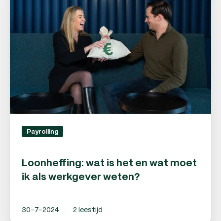
is
het
en
wat
moet
ik
als
werkgever
weten?
Payrolling
Loonheffing: wat is het en wat moet
ik als werkgever weten?
30-7-2024
2 leestijd