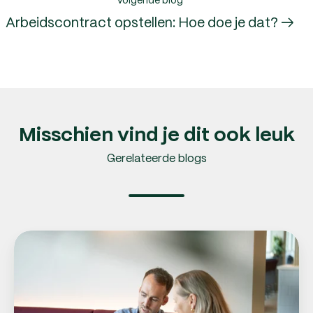
Arbeidscontract opstellen: Hoe doe je dat? →
Misschien vind je dit ook leuk
Gerelateerde blogs
Ziekteverzuim:
wat
is
het
en