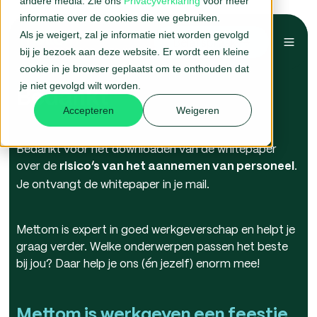
andere media. Zie ons
Privacyverklaring
voor meer
informatie over de cookies die we gebruiken.
Als je weigert, zal je informatie niet worden gevolgd
Belafspraak →
bij je bezoek aan deze website. Er wordt een kleine
cookie in je browser geplaatst om te onthouden dat
je niet gevolgd wilt worden.
Bedankt
Accepteren
Weigeren
Bedankt voor het downloaden van de whitepaper
over de
.
risico’s van het aannemen van personeel
Je ontvangt de whitepaper in je mail.
Mettom is expert in goed werkgeverschap en helpt je
graag verder. Welke onderwerpen passen het beste
bij jou? Daar help je ons (én jezelf) enorm mee!
Mettom is werkgeven een feestje.