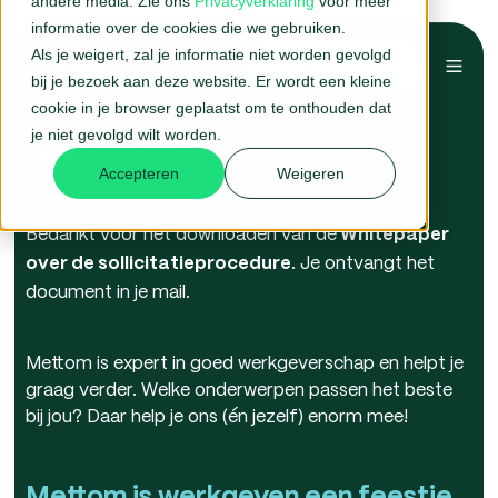
andere media. Zie ons
Privacyverklaring
voor meer
informatie over de cookies die we gebruiken.
Als je weigert, zal je informatie niet worden gevolgd
Belafspraak →
bij je bezoek aan deze website. Er wordt een kleine
cookie in je browser geplaatst om te onthouden dat
je niet gevolgd wilt worden.
Bedankt
Accepteren
Weigeren
Bedankt voor het downloaden van de
Whitepaper
. Je ontvangt het
over de sollicitatieprocedure
document in je mail.
Mettom is expert in goed werkgeverschap en helpt je
graag verder. Welke onderwerpen passen het beste
bij jou? Daar help je ons (én jezelf) enorm mee!
Mettom is werkgeven een feestje.