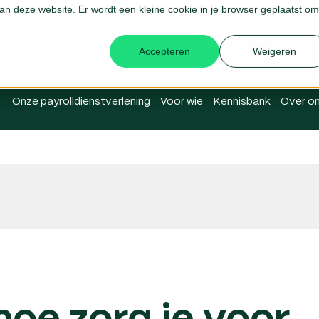
 aan deze website. Er wordt een kleine cookie in je browser geplaatst om
Login Me
Accepteren
Weigeren
Onze payrolldienstverlening
Voor wie
Kennisbank
Over o