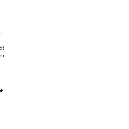
n
dt
en
se