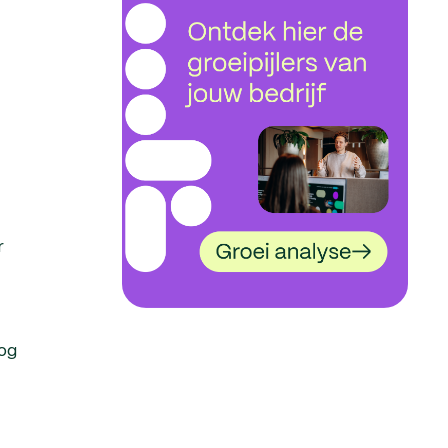
r
log