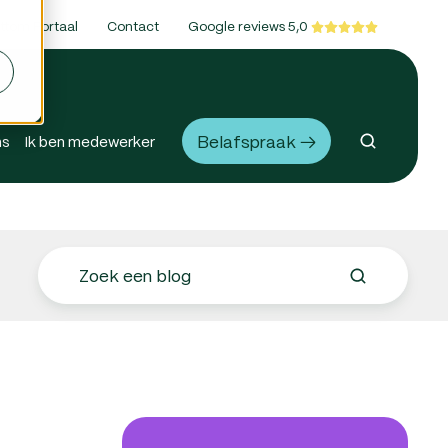
ttom Portaal
Contact
Google reviews 5,0
Belafspraak →
ns
Ik ben medewerker