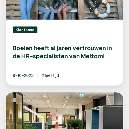
van
Mettom!
Klantcase
Boeien heeft al jaren vertrouwen in
de HR-specialisten van Mettom!
9-10-2023
2 leestijd
Personeel
aannemen:
Mikomax
samen
Mettom!