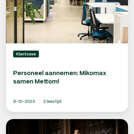
Klantcase
Personeel aannemen: Mikomax
samen Mettom!
9-10-2023
2 leestijd
Personeelszaken
uitbesteden: