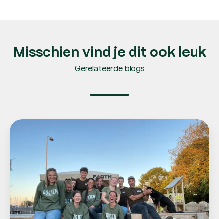
Misschien vind je dit ook leuk
Gerelateerde blogs
Boeien
heeft
al
jaren
vertrouwen
in
de
HR-
specialisten