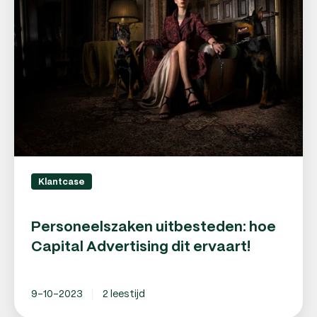
hoe
Capital
Advertising
dit
ervaart!
Klantcase
Personeelszaken uitbesteden: hoe
Capital Advertising dit ervaart!
9-10-2023
2 leestijd