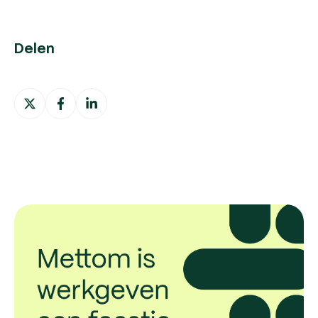
Delen
Deel
Deel
Deel
op
op
op
X
Facebook
LinkedIn