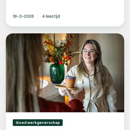
18-3-2026
4 leestijd
Personeel
aannemen?
Gebruik
onze
checklist!
Goed werkgeverschap