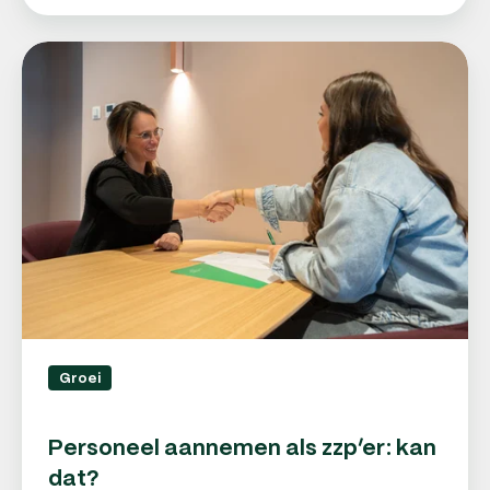
Personeel
aannemen
als
zzp’er:
kan
dat?
Groei
Personeel aannemen als zzp’er: kan
dat?