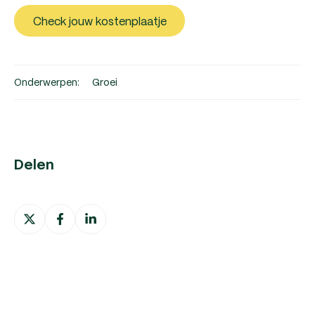
Check jouw kostenplaatje
Onderwerpen:
Groei
Delen
Deel
Deel
Deel
op
op
op
X
Facebook
LinkedIn