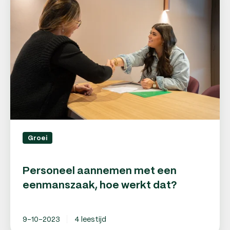
met
een
eenmanszaak,
hoe
werkt
dat?
Groei
Personeel aannemen met een
eenmanszaak, hoe werkt dat?
9-10-2023
4 leestijd