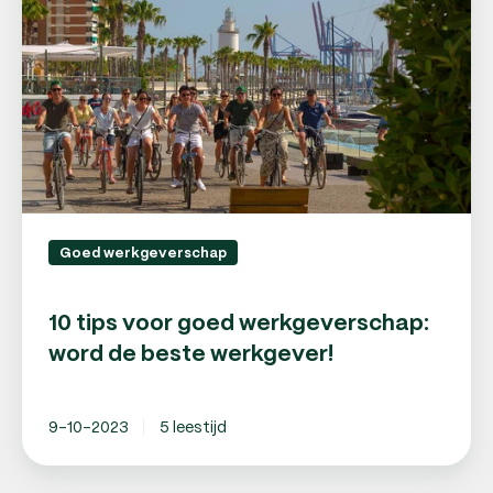
goed
werkgeverschap:
word
de
beste
werkgever!
Goed werkgeverschap
10 tips voor goed werkgeverschap:
word de beste werkgever!
9-10-2023
5 leestijd