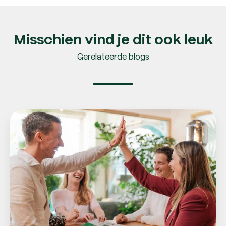
Misschien vind je dit ook leuk
Gerelateerde blogs
Goed
werkgeverschap:
wat
houdt
het
precies
in?