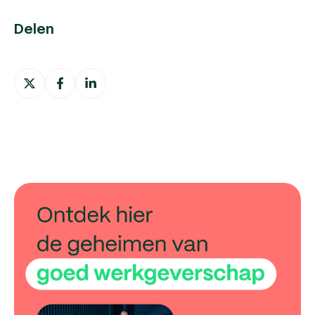
Delen
Deel
Deel
Deel
op
op
op
X
Facebook
LinkedIn