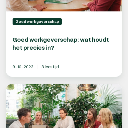
Goed werkgeverschap
Goed werkgeverschap: wat houdt
het precies in?
9-10-2023
3 leestijd
Aantrekkelijk
werkgeverschap:
10
tips
voor
jou