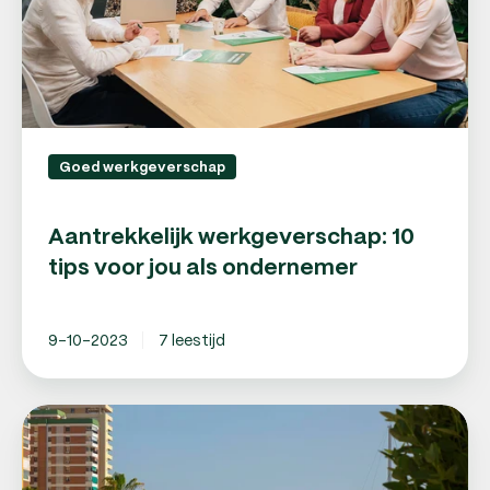
als
ondernemer
Goed werkgeverschap
Aantrekkelijk werkgeverschap: 10
tips voor jou als ondernemer
9-10-2023
7 leestijd
10
tips
voor