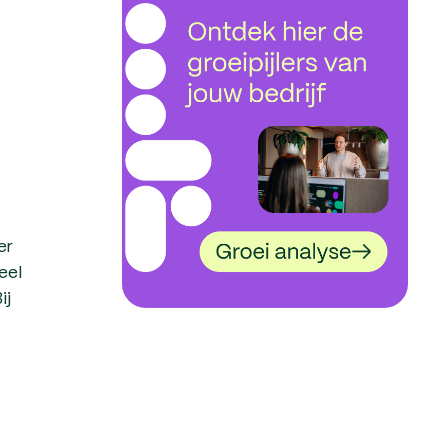
er
eel
ij