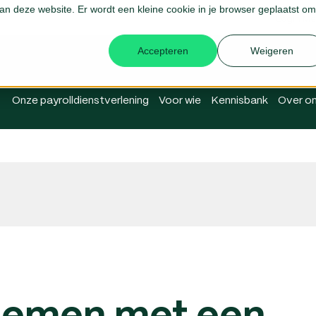
 aan deze website. Er wordt een kleine cookie in je browser geplaatst om
Login Me
Accepteren
Weigeren
Onze payrolldienstverlening
Voor wie
Kennisbank
Over o