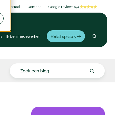
ttom Portaal
Contact
Google reviews 5,0
Belafspraak →
ns
Ik ben medewerker