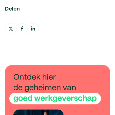
Delen
Deel
Deel
Deel
op
op
op
X
Facebook
LinkedIn