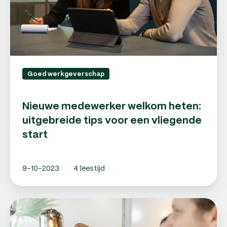
een
vliegende
start
Goed werkgeverschap
Nieuwe medewerker welkom heten:
uitgebreide tips voor een vliegende
start
9-10-2023
4 leestijd
Eerste
medewerker