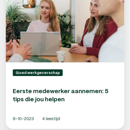
aannemen:
5
tips
die
jou
helpen
Goed werkgeverschap
Eerste medewerker aannemen: 5
tips die jou helpen
9-10-2023
4 leestijd