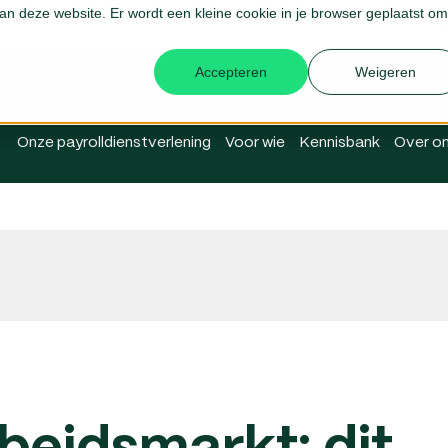
 aan deze website. Er wordt een kleine cookie in je browser geplaatst om
Login Me
Accepteren
Weigeren
Onze payrolldienstverlening
Voor wie
Kennisbank
Over o