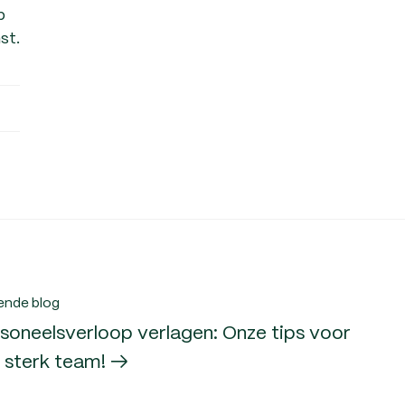
p
st.
ende blog
soneelsverloop verlagen: Onze tips voor
 sterk team! →