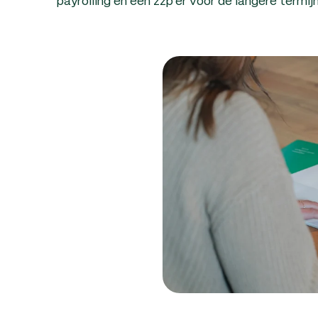
payrolling en een zzp’er voor de langere termi