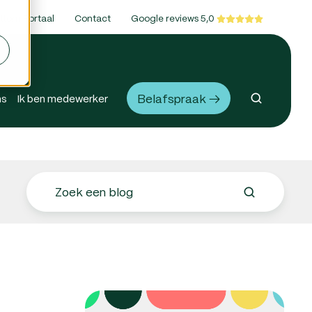
ttom Portaal
Contact
Google reviews 5,0
Belafspraak →
ns
Ik ben medewerker