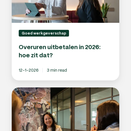
Goed werkgeverschap
Overuren uitbetalen in 2026:
hoe zit dat?
12-1-2026
3 min read
Einde
proeftijd
gesprek:
tips
voor
jou