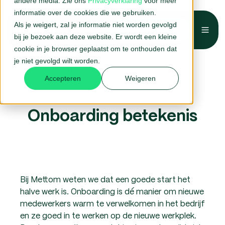
andere media. Zie ons
Privacyverklaring
voor meer
informatie over de cookies die we gebruiken.
Als je weigert, zal je informatie niet worden gevolgd
Belafspraak →
bij je bezoek aan deze website. Er wordt een kleine
Home
HR-woordenboek
cookie in je browser geplaatst om te onthouden dat
je niet gevolgd wilt worden.
Onboarding betekenis
Accepteren
Weigeren
Onboarding betekenis
Bij Mettom weten we dat een goede start het
halve werk is. Onboarding is dé manier om nieuwe
medewerkers warm te verwelkomen in het bedrijf
en ze goed in te werken op de nieuwe werkplek.