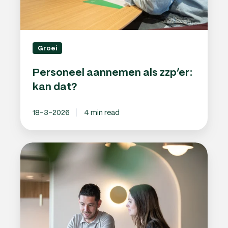
Groei
Personeel aannemen als zzp’er:
kan dat?
18-3-2026
4 min read
Overuren
uitbetalen
in
2026:
hoe
zit
dat?