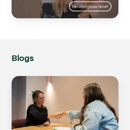
Bereken jouw tarief
Blogs
Personeel
aannemen
als
zzp’er:
kan
dat?