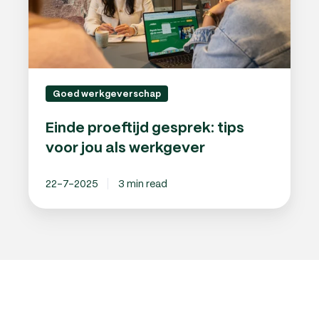
als
werkgever
Goed werkgeverschap
Einde proeftijd gesprek: tips
voor jou als werkgever
22-7-2025
3 min read