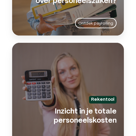
over personeelszaken?
Ontdek payrolling
Inzic
in
je
total
pers
Rekentool
Inzicht in je totale
personeelskosten