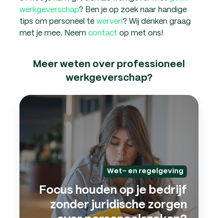
werkgeverschap
? Ben je op zoek naar handige
tips om personeel te
werven
? Wij denken graag
met je mee. Neem
contact
op met ons!
Meer weten over professioneel
werkgeverschap?
Focu
houd
op
je
bedri
zond
jurid
Wet- en regelgeving
zorg
Focus houden op je bedrijf
over
zonder juridische zorgen
pers