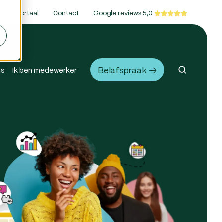
ttom Portaal
Contact
Google reviews 5,0
Belafspraak →
ns
Ik ben medewerker