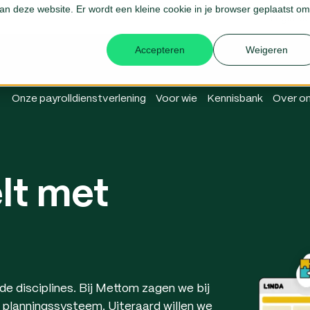
 aan deze website. Er wordt een kleine cookie in je browser geplaatst om
Login Me
Accepteren
Weigeren
Onze payrolldienstverlening
Voor wie
Kennisbank
Over o
lt met
de disciplines. Bij Mettom zagen we bij
 planningssysteem. Uiteraard willen we