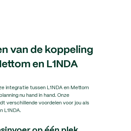
n van de koppeling
Mettom en L1NDA
ze integratie tussen L1NDA en Mettom
planning nu hand in hand. Onze
t verschillende voordelen voor jou als
en L1NDA.
sinvoer op één plek