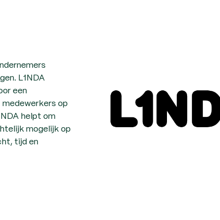
ondernemers
ijgen. L1NDA
voor een
t medewerkers op
L1NDA helpt om
htelijk mogelijk op
ht, tijd en