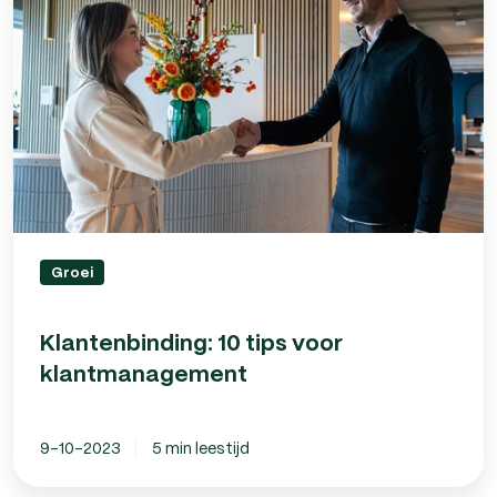
voor
klantmanagement
Groei
Klantenbinding: 10 tips voor
klantmanagement
9-10-2023
5 min leestijd