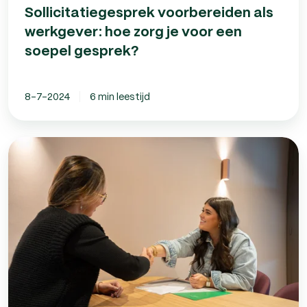
Sollicitatiegesprek voorbereiden als
werkgever: hoe zorg je voor een
soepel gesprek?
8-7-2024
6 min leestijd
Marketeer
aannemen
via
payroll?
Zo
doe
je
dat!