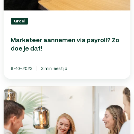
Groei
Marketeer aannemen via payroll? Zo
doe je dat!
9-10-2023
3 min leestijd
Personeel
aannemen
als
start-
up?
Onze
5