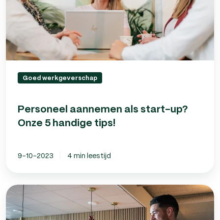
handige
tips!
Goed werkgeverschap
Personeel aannemen als start-up?
Onze 5 handige tips!
9-10-2023
4 min leestijd
Klantenbinding:
10
tips