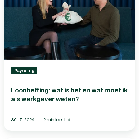
en
wat
moet
ik
als
werkgever
weten?
Payrolling
Loonheffing: wat is het en wat moet ik
als werkgever weten?
30-7-2024
2 min leestijd