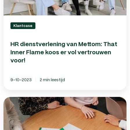
vertrouwen
voor!
Klantcase
HR dienstverlening van Mettom: That
Inner Flame koos er vol vertrouwen
voor!
9-10-2023
2 min leestijd
Samenwerking
payrollbedrijf:
geschikt
voor
zakelijke