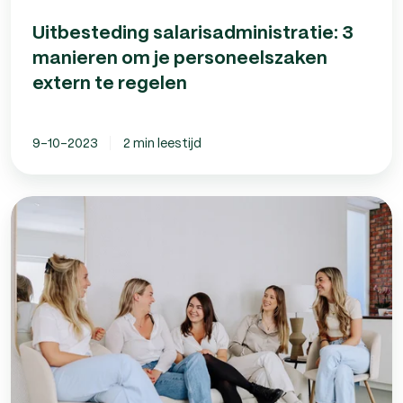
Uitbesteding salarisadministratie: 3
manieren om je personeelszaken
extern te regelen
9-10-2023
2 min leestijd
HR
dienstverlening
van
Mettom:
That
Inner
Flame
koos
er
vol