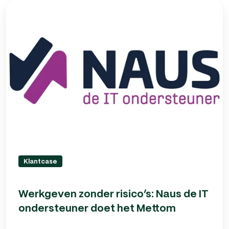
Werkgeven
zonder
risico’s:
Naus
de
IT
ondersteuner
doet
het
Mettom
Klantcase
Werkgeven zonder risico’s: Naus de IT
ondersteuner doet het Mettom