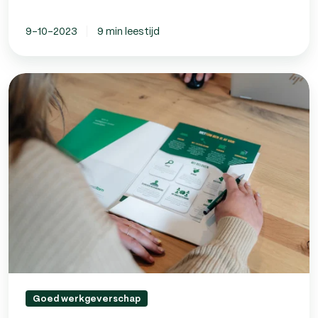
9-10-2023
9 min leestijd
Uitbesteding
salarisadministratie:
3
manieren
om
je
personeelszaken
extern
te
regelen
Goed werkgeverschap