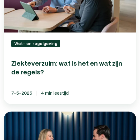
de
regels?
Wet- en regelgeving
Ziekteverzuim: wat is het en wat zijn
de regels?
7-5-2025
4 min leestijd
Loonheffing:
wat
is
het