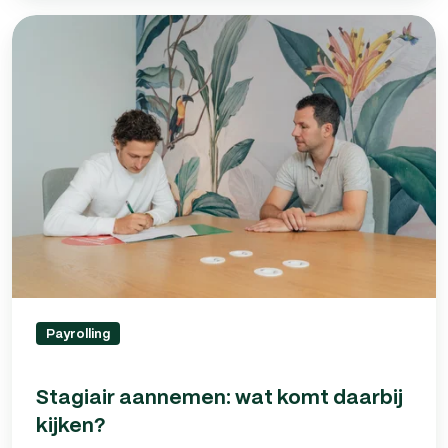
Stagiair
aannemen:
wat
komt
daarbij
kijken?
Payrolling
Stagiair aannemen: wat komt daarbij
kijken?