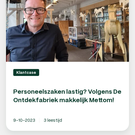
De
Ontdekfabriek
makkelijk
Mettom!
Klantcase
Personeelszaken lastig? Volgens De
Ontdekfabriek makkelijk Mettom!
9-10-2023
3 leestijd