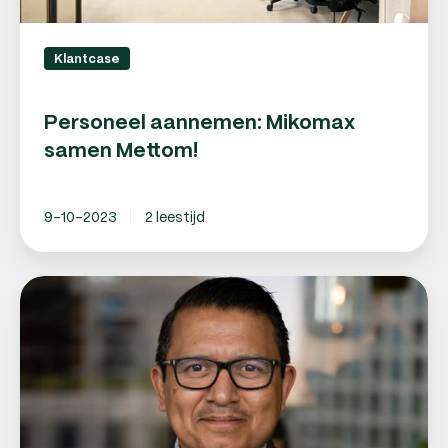
Klantcase
Personeel aannemen: Mikomax
samen Mettom!
9-10-2023
2 leestijd
Personeelszaken
regelen
Mettom:
een
lage
drempel
voor