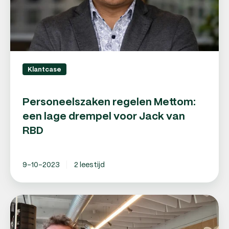
Jack
van
RBD
Klantcase
Personeelszaken regelen Mettom:
een lage drempel voor Jack van
RBD
9-10-2023
2 leestijd
Personeelszaken
lastig?
Volgens