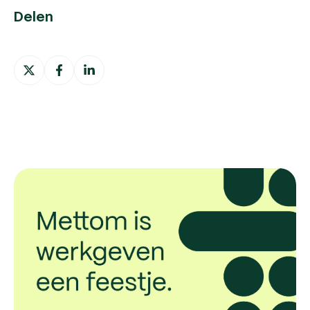
Delen
Deel
Deel
Deel
op
op
op
X
Facebook
LinkedIn