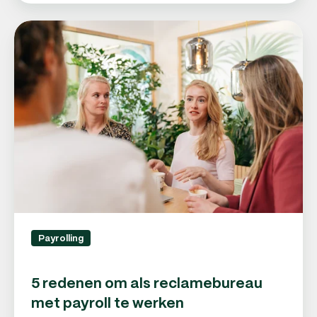
5
redenen
om
als
reclamebureau
met
payroll
te
werken
Payrolling
5 redenen om als reclamebureau
met payroll te werken