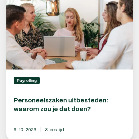
waarom
zou
je
dat
doen?
Payrolling
Personeelszaken uitbesteden:
waarom zou je dat doen?
9-10-2023
3 leestijd