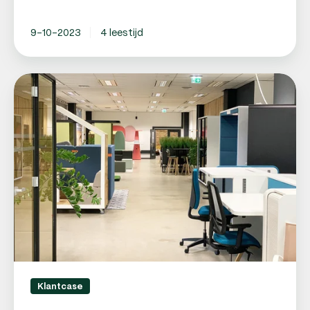
9-10-2023
4 leestijd
Personeel
aannemen:
Mikomax
samen
Mettom!
Klantcase