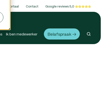
ttom Portaal
Contact
Google reviews 5,0
Belafspraak →
ns
Ik ben medewerker