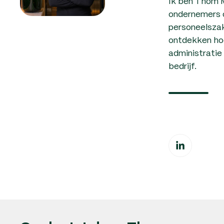
Ik ben Thom M
ondernemers o
personeelszak
ontdekken hoe 
administratie
bedrijf.