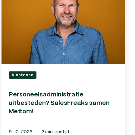
SalesFreaks
samen
Mettom!
Klantcase
Personeelsadministratie
uitbesteden? SalesFreaks samen
Mettom!
9-10-2023
2 min leestijd