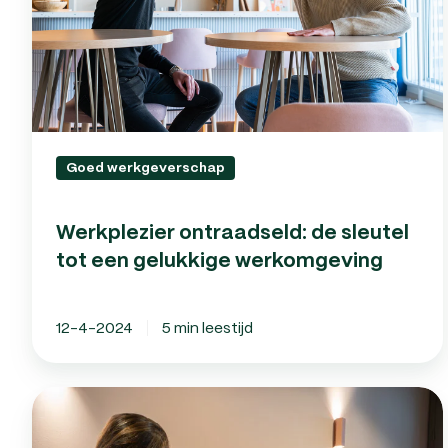
een
gelukkige
werkomgeving
Goed werkgeverschap
Werkplezier ontraadseld: de sleutel
tot een gelukkige werkomgeving
12-4-2024
5 min leestijd
Personeel
aannemen