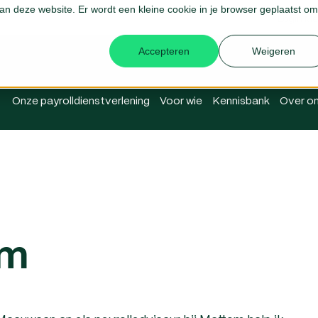
 aan deze website. Er wordt een kleine cookie in je browser geplaatst om
Login Me
Accepteren
Weigeren
Onze payrolldienstverlening
Voor wie
Kennisbank
Over o
om