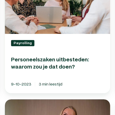
dat
doen?
Payrolling
Personeelszaken uitbesteden:
waarom zou je dat doen?
9-10-2023
3 min leestijd
Payroll
cao: