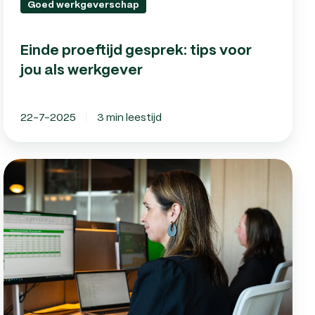
Goed werkgeverschap
Einde proeftijd gesprek: tips voor
jou als werkgever
22-7-2025
3 min leestijd
Verloning:
Wat
is
het
en
hoe
werkt
het?