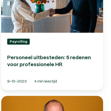
professionele
HR
Payrolling
Personeel uitbesteden: 5 redenen
voor professionele HR
9-10-2023
4 min leestijd
Personeelsadministratie
uitbesteden?