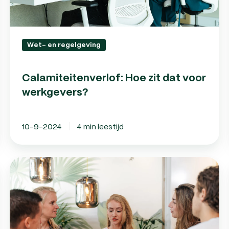
Wet- en regelgeving
Calamiteitenverlof: Hoe zit dat voor
werkgevers?
10-9-2024
4 min leestijd
Personeelszaken
uitbesteden:
waarom
zou
je