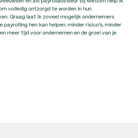
eeuwsen en als payrolladviseur bij Mettom help ik
m volledig ontzorgd te worden in hun
en. Graag laat ik zoveel mogelijk ondernemers
payrolling hen kan helpen: minder risico’s, minder
 en meer tijd voor ondernemen en de groei van je