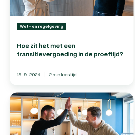
Wet- en regelgeving
Hoe zit het met een
transitievergoeding in de proeftijd?
13-9-2024
2 min leestijd
Werkplezier
ontraadseld:
de
sleutel
tot