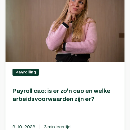
is
er
zo'n
cao
en
welke
arbeidsvoorwaarden
zijn
er?
Payrolling
Payroll cao: is er zo'n cao en welke
arbeidsvoorwaarden zijn er?
9-10-2023
3 min leestijd