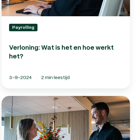
Payrolling
Verloning: Wat is het en hoe werkt
het?
3-9-2024
2 min leestijd
Personeel
uitbesteden:
5
redenen
voor