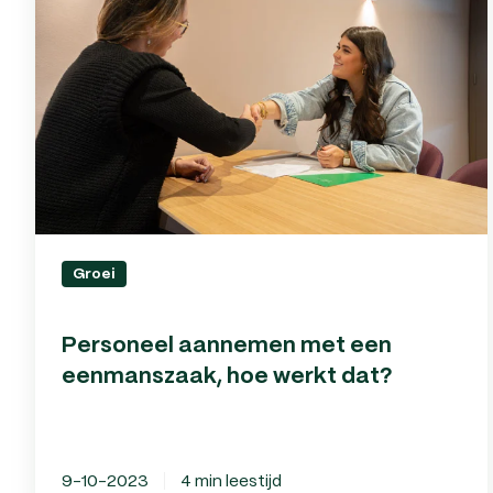
met
een
eenmanszaak,
hoe
werkt
dat?
Groei
Personeel aannemen met een
eenmanszaak, hoe werkt dat?
9-10-2023
4 min leestijd