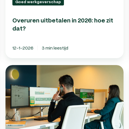
Goed werkgeverschap
Overuren uitbetalen in 2026: hoe zit
dat?
12-1-2026
3 min leestijd
Calamiteitenverlof:
Hoe
zit
dat
voor
werkgevers?