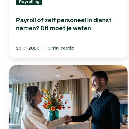
Payrolling
Payroll of zelf personeel in dienst
nemen? Dit moet je weten
28-7-2026
3 min leestijd
Hoe
zit
het
met
een
transitievergoeding
in
de
proeftijd?