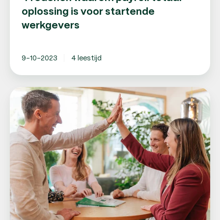
oplossing is voor startende
werkgevers
9-10-2023
4 leestijd
Payroll
of
uitzendbureau:
wat
zijn
de
verschillen?