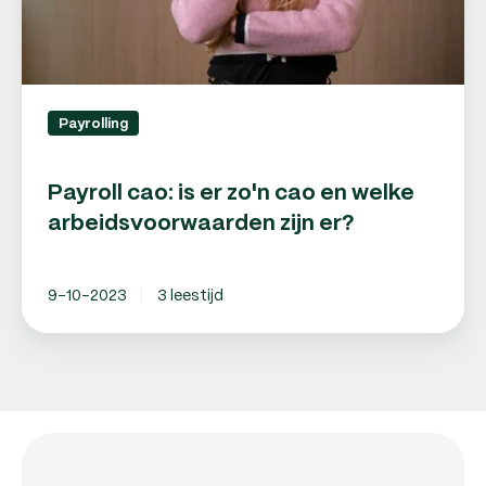
arbeidsvoorwaarden
zijn
er?
Payrolling
Payroll cao: is er zo'n cao en welke
arbeidsvoorwaarden zijn er?
9-10-2023
3 leestijd