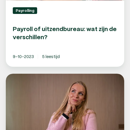
Payrolling
Payroll of uitzendbureau: wat zijn de
verschillen?
9-10-2023
5 leestijd
Payroll
cao:
is
er
zo'n
cao
en
welke