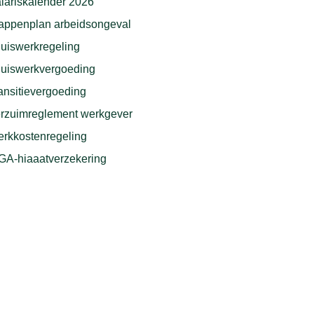
lariskalender 2026
appenplan arbeidsongeval
uiswerkregeling
uiswerkvergoeding
ansitievergoeding
rzuimreglement werkgever
rkkostenregeling
A-hiaaatverzekering