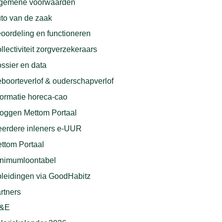
gemene voorwaarden
to van de zaak
oordeling en functioneren
llectiviteit zorgverzekeraars
ssier en data
boorteverlof & ouderschapverlof
formatie horeca-cao
loggen Mettom Portaal
erdere inleners e-UUR
ttom Portaal
nimumloontabel
leidingen via GoodHabitz
rtners
I&E