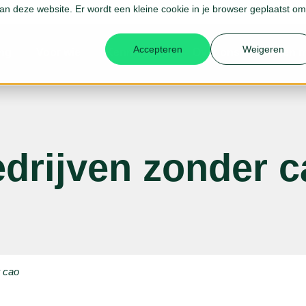
 aan deze website. Er wordt een kleine cookie in je browser geplaatst om
Accepteren
Weigeren
ing
Voor wie
Kennisbank
Over ons
Ik ben 
drijven zonder c
r cao