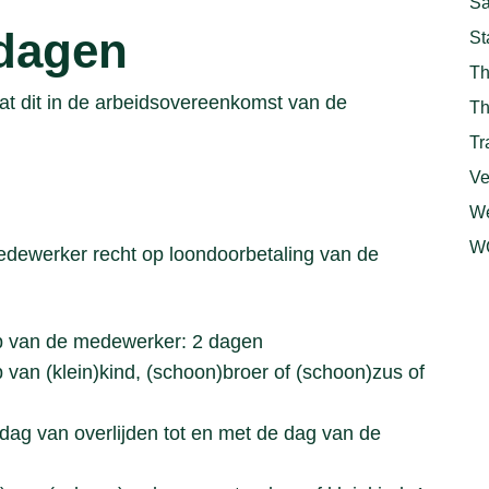
Sa
tdagen
St
Th
at dit in de arbeidsovereenkomst van de
Th
Tr
Ve
We
WG
edewerker recht op loondoorbetaling van de
ap van de medewerker: 2 dagen
 van (klein)kind, (schoon)broer of (schoon)zus of
 dag van overlijden tot en met de dag van de