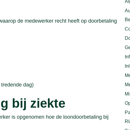
Al
Au
Be
waarop de medewerker recht heeft op doorbetaling
Co
Do
Ge
In
In
Me
Me
s tredende dag)
Mi
 bij ziekte
Op
Pa
ker is opgenomen hoe de loondoorbetaling bij
R