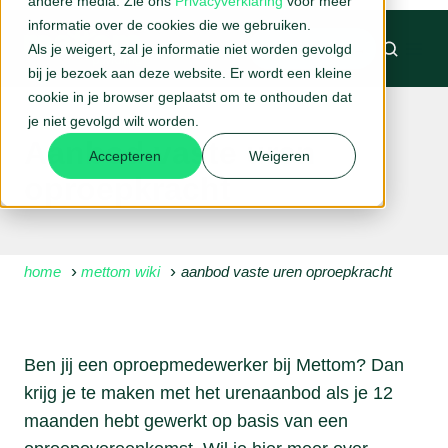
andere media. Zie ons
Privacyverklaring
voor meer
informatie over de cookies die we gebruiken.
Als je weigert, zal je informatie niet worden gevolgd
BELAFSPRAAK →
bij je bezoek aan deze website. Er wordt een kleine
cookie in je browser geplaatst om te onthouden dat
je niet gevolgd wilt worden.
Aanbod vaste uren
Accepteren
Weigeren
oproepkracht
home
mettom wiki
aanbod vaste uren oproepkracht
Ben jij een oproepmedewerker bij Mettom? Dan
krijg je te maken met het urenaanbod als je 12
maanden hebt gewerkt op basis van een