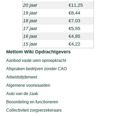
20 jaar
€11,25
19 jaar
€8,44
18 jaar
€7,03
17 jaar
€5,55
16 jaar
€4,85
15 jaar
€4,22
Mettom Wiki Opdrachtgevers
Aanbod vaste uren oproepkracht
Afspraken bedrijven zonder CAO
Arbeidstijdenwet
Algemene voorwaarden
Auto van de zaak
Beoordeling en functioneren
Collectiviteit zorgverzekeraars