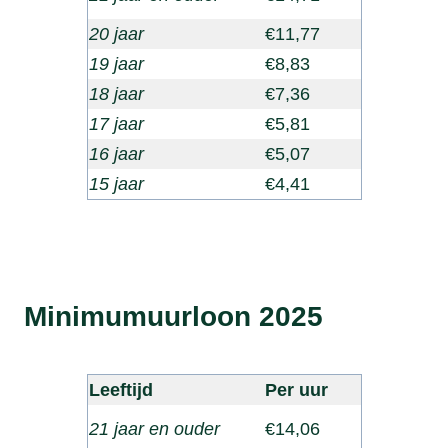
20 jaar
€11,77
19 jaar
€8,83
18 jaar
€7,36
17 jaar
€5,81
16 jaar
€5,07
15 jaar
€4,41
Minimumuurloon 2025
Leeftijd
Per uur
21 jaar en ouder
€14,06