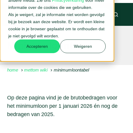
andere media. Zie ons
Privacyverklaring
voor meer
informatie over de cookies die we gebruiken.
Als je weigert, zal je informatie niet worden gevolgd
BELAFSPRAAK →
bij je bezoek aan deze website. Er wordt een kleine
cookie in je browser geplaatst om te onthouden dat
je niet gevolgd wilt worden.
Minimumloontabel
Accepteren
Weigeren
home
mettom wiki
minimumloontabel
Op deze pagina vind je de brutobedragen voor
het minimumloon per 1 januari 2026 én nog de
bedragen van 2025.