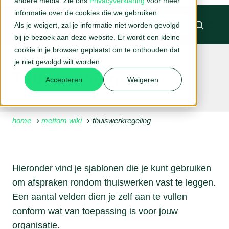
andere media. Zie ons
Privacyverklaring
voor meer
informatie over de cookies die we gebruiken.
Als je weigert, zal je informatie niet worden gevolgd
BELAFSPRAAK →
bij je bezoek aan deze website. Er wordt een kleine
cookie in je browser geplaatst om te onthouden dat
je niet gevolgd wilt worden.
Thuiswerkregeling
Accepteren
Weigeren
home
mettom wiki
thuiswerkregeling
Hieronder vind je sjablonen die je kunt gebruiken
om afspraken rondom thuiswerken vast te leggen.
Een aantal velden dien je zelf aan te vullen
conform wat van toepassing is voor jouw
organisatie.