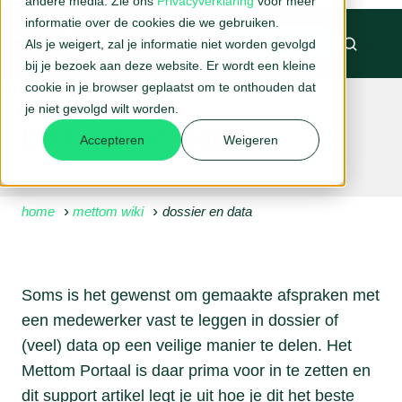
andere media. Zie ons
Privacyverklaring
voor meer
informatie over de cookies die we gebruiken.
Als je weigert, zal je informatie niet worden gevolgd
BELAFSPRAAK →
bij je bezoek aan deze website. Er wordt een kleine
cookie in je browser geplaatst om te onthouden dat
je niet gevolgd wilt worden.
Dossier en data
Accepteren
Weigeren
home
mettom wiki
dossier en data
Soms is het gewenst om gemaakte afspraken met
een medewerker vast te leggen in dossier of
(veel) data op een veilige manier te delen. Het
Mettom Portaal is daar prima voor in te zetten en
dit support artikel legt je uit hoe je dit het beste