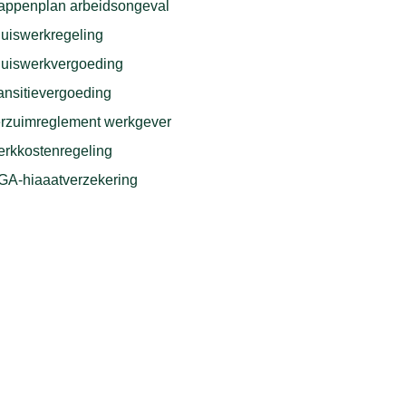
appenplan arbeidsongeval
uiswerkregeling
uiswerkvergoeding
ansitievergoeding
rzuimreglement werkgever
rkkostenregeling
A-hiaaatverzekering