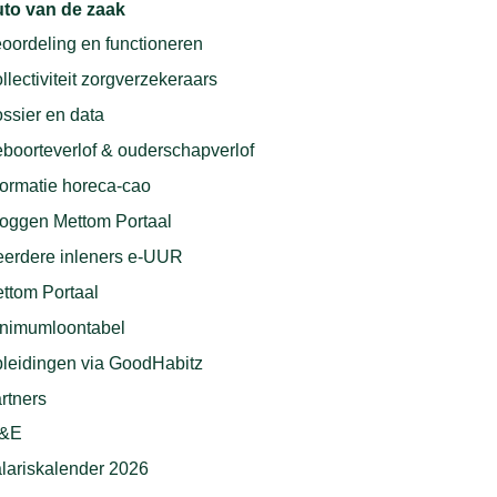
to van de zaak
oordeling en functioneren
llectiviteit zorgverzekeraars
ssier en data
boorteverlof & ouderschapverlof
formatie horeca-cao
loggen Mettom Portaal
erdere inleners e-UUR
ttom Portaal
nimumloontabel
leidingen via GoodHabitz
rtners
I&E
lariskalender 2026