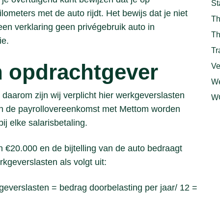
St
ometers met de auto rijdt. Het bewijs dat je niet
Th
 een verklaring geen privégebruik auto in
Th
ie.
Tr
n opdrachtgever
Ve
We
en daarom zijn wij verplicht hier werkgeverslasten
WG
in de payrollovereenkomst met Mettom worden
j elke salarisbetaling.
 €20.000 en de bijtelling van de auto bedraagt
kgeverslasten als volgt uit:
everslasten = bedrag doorbelasting per jaar/ 12 =