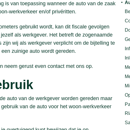
Au
ing is van toepassing wanneer de auto van de zaak
oon-werkverkeer en/of privéritten.
Be
Co
ometers gebruikt wordt, kan dit fiscale gevolgen
Do
jezelf als werkgever. Het betreft de zogenaamde
Ge
 zijn wij als werkgever verplicht om de bijtelling te
In
r een zuinige auto wordt gereden.
In
sten neem gerust even contact met ons op.
Me
Me
ebruik
Mi
Op
met de auto van de werkgever worden gereden maar
Pa
t gebruik van de auto voor het woon-werkverkeer
R
Sa
 je overtuigend kunt bewijzen dat je op